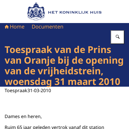
Naar de homepage van Het Koninklijk Huis
Home
Documenten
Vu
Toespraak van de Prins
van Oranje bij de opening
van de vrijheidstrein,
woensdag 31 maart 2010
Toespraak
31-03-2010
Dames en heren,
Ruim 65 jaar geleden vertrok vanaf dit station