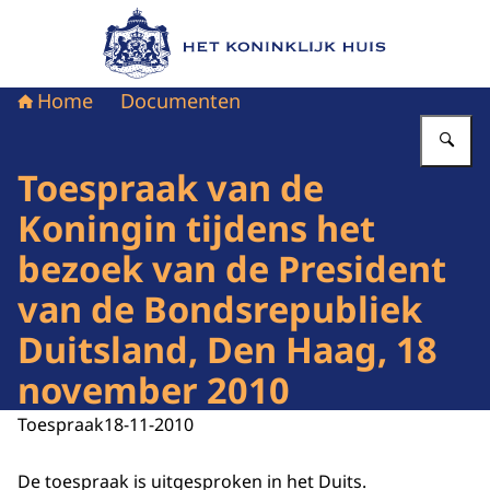
Naar de homepage van Het Koninklijk Huis
Home
Documenten
Vu
Toespraak van de
Koningin tijdens het
bezoek van de President
van de Bondsrepubliek
Duitsland, Den Haag, 18
november 2010
Toespraak
18-11-2010
De toespraak is uitgesproken in het Duits.