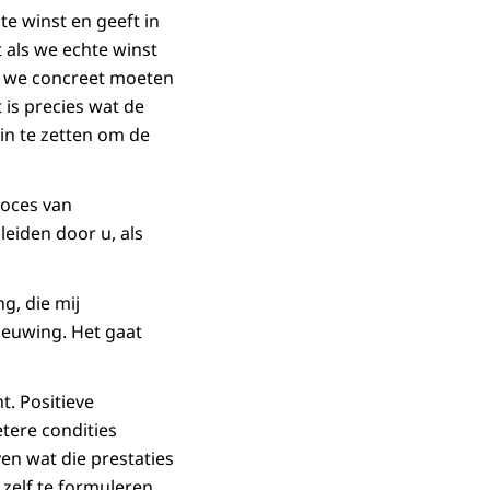
e winst en geeft in
t als we echte winst
en we concreet moeten
 is precies wat de
 in te zetten om de
roces van
leiden door u, als
g, die mij
ieuwing. Het gaat
t. Positieve
tere condities
n wat die prestaties
zelf te formuleren.