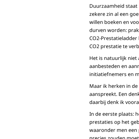
Duurzaamheid staat i
zekere zin al een goe
willen boeken en voo
durven worden: prakt
CO2-Prestatieladder b
CO2 prestatie te ver
Het is natuurlijk nie
aanbesteden en aannem
initiatiefnemers en 
Maar ik herken in de
aanspreekt. Een denk
daarbij denk ik voor
In de eerste plaats: h
prestaties op het ge
waaronder men een pr
precies zouden moete