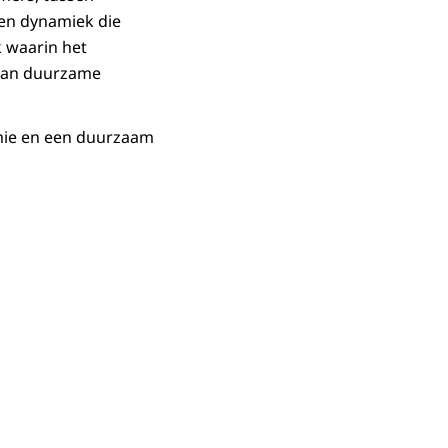
Een dynamiek die
k waarin het
 van duurzame
mie en een duurzaam