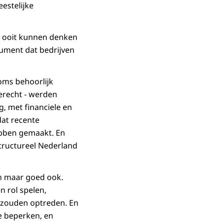
estelijke
ad ooit kunnen denken
rument dat bedrijven
oms behoorlijk
erecht - werden
, met financiele en
dat recente
hebben gemaakt. En
structureel Nederland
en maar goed ook.
 rol spelen,
e zouden optreden. En
e beperken, en