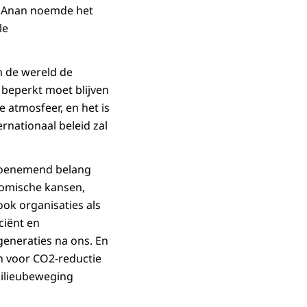
fi Anan noemde het
le
in de wereld de
 beperkt moet blijven
e atmosfeer, en het is
rnationaal beleid zal
 toenemend belang
nomische kansen,
ook organisaties als
ciënt en
eneraties na ons. En
en voor CO2-reductie
 milieubeweging