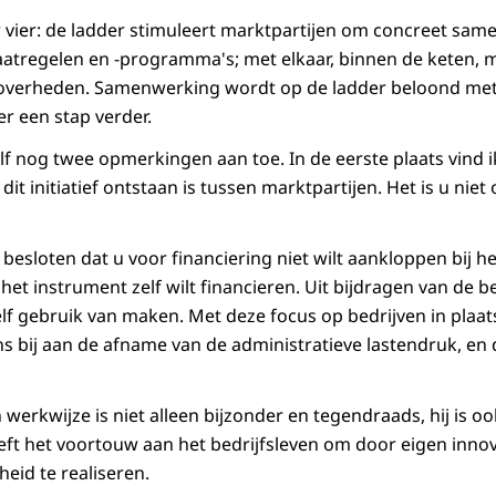
vier: de ladder stimuleert marktpartijen om concreet sam
tregelen en -programma's; met elkaar, binnen de keten, 
 overheden. Samenwerking wordt op de ladder beloond met
r een stap verder.
lf nog twee opmerkingen aan toe. In de eerste plaats vind i
dit initiatief ontstaan is tussen marktpartijen. Het is u niet
besloten dat u voor financiering niet wilt aankloppen bij h
het instrument zelf wilt financieren. Uit bijdragen van de b
elf gebruik van maken. Met deze focus op bedrijven in plaat
s bij aan de afname van de administratieve lastendruk, en 
 werkwijze is niet alleen bijzonder en tegendraads, hij is 
eft het voortouw aan het bedrijfsleven om door eigen inn
eid te realiseren.