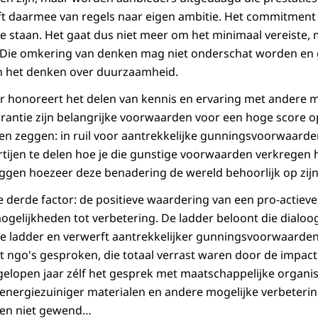
ft daarmee van regels naar eigen ambitie. Het commitment
 te staan. Het gaat dus niet meer om het minimaal vereiste,
 Die omkering van denken mag niet onderschat worden en 
in het denken over duurzaamheid.
r honoreert het delen van kennis en ervaring met andere m
antie zijn belangrijke voorwaarden voor een hoge score op
en zeggen: in ruil voor aantrekkelijke gunningsvoorwaard
ijen te delen hoe je die gunstige voorwaarden verkregen he
eggen hoezeer deze benadering de wereld behoorlijk op zijn
e derde factor: de positieve waardering van een pro-actiev
gelijkheden tot verbetering. De ladder beloont die dialoog
e ladder en verwerft aantrekkelijker gunningsvoorwaarden
 ngo's gesproken, die totaal verrast waren door de impact 
gelopen jaar zélf het gesprek met maatschappelijke organis
ergiezuiniger materialen en andere mogelijke verbetering
men niet gewend…