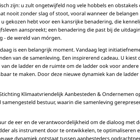
isch zijn: u zult ongetwijfeld nog vele hobbels en obstakel
at nooit zonder slag of stoot, vooral wanneer de belangen g
at u gekozen hebt voor een kansrijke benadering, die kennel
ijfsleven aanspreekt; een benadering die past bij de uitda
og - de wereld van mórgen.
aag is een belangrijk moment. Vandaag legt initiatiefneme
anden van de samenleving. Een inspirerend cadeau. U kiest
 van de ladder en de ruimte om de ladder ook voor andere 
sbaar te maken. Door deze nieuwe dynamiek kan de ladder
 Stichting Klimaatvriendelijk Aanbesteden & Ondernemen o
d samengesteld bestuur, waarin die samenleving gereprese
ur de eer en de verantwoordelijkheid om de dialoog met d
der als instrument door te ontwikkelen, te optimaliseren e
ieuwe dynamiek ontstaat tussen aanbesteders opdrachtne