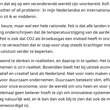
rgen dat wij op een veranderende wereld zijn voorbereid. Ko
mother of all problems'. In mijn Nederlandse en internationa
zit ik er middenin.
euze, maar wel een hele rationele. Feit is dat alle landen 
ing onderschrijven dat de temperatuurstijging van de aarde
 Feit is ook dat CO2 als broeikasgas een invloed heeft in onz
 te verwachten dat er stap-voor-stap steeds krachtiger inte
itstoot verder te beperken.
end te denken in realiteiten, en daarop in te spelen. Het
men is zo'n realiteit. Bovendien biedt het bij uitstek eco
tief en creatief land als Nederland. Niet voor niets maken 
voor duurzaam ondernemen. Duurzaam betekent slim, effi
voor onze economie, voor de wereld om ons heen en voor g
helemaal geen believer hoeft te zijn om innovatieve system
ag natuurlijk wel, en ik ben dan ook blij te zien dat ook de
enwoordigd is).