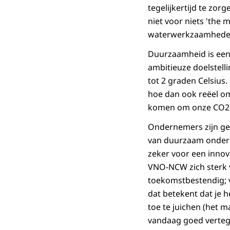
tegelijkertijd te zo
niet voor niets 'the 
waterwerkzaamheden 
Duurzaamheid is een k
ambitieuze doelstell
tot 2 graden Celsius.
hoe dan ook reëel om
komen om onze CO2-u
Ondernemers zijn gew
van duurzaam onderne
zeker voor een innova
VNO-NCW zich sterk 
toekomstbestendig; 
dat betekent dat je 
toe te juichen (het m
vandaag goed verteg