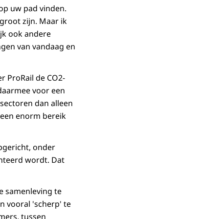
s op uw pad vinden.
root zijn. Maar ik
ijk ook andere
gingen van vandaag en
r ProRail de CO2-
 daarmee voor een
sectoren dan alleen
 een enorm bereik
pgericht, onder
nteerd wordt. Dat
e samenleving te
n vooral 'scherp' te
mers, tussen