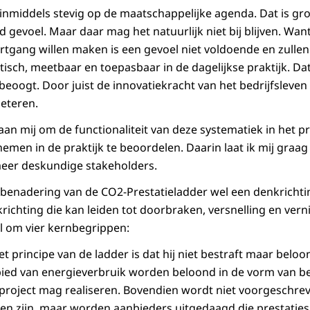
nmiddels stevig op de maatschappelijke agenda. Dat is grot
d gevoel. Maar daar mag het natuurlijk niet bij blijven. Wan
rtgang willen maken is een gevoel niet voldoende en zull
isch, meetbaar en toepasbaar in de dagelijkse praktijk. Dat
eoogt. Door juist de innovatiekracht van het bedrijfsleven
beteren.
t aan mij om de functionaliteit van deze systematiek in het p
en in de praktijk te beoordelen. Daarin laat ik mij graag 
meer deskundige stakeholders.
 benadering van de CO2-Prestatieladder wel een denkrichtin
richting die kan leiden tot doorbraken, versnelling en vern
al om vier kernbegrippen:
et principe van de ladder is dat hij niet bestraft maar beloon
bied van energieverbruik worden beloond in de vorm van be
oject mag realiseren. Bovendien wordt niet voorgeschreve
n zijn, maar worden aanbieders uitgedaagd die prestaties 