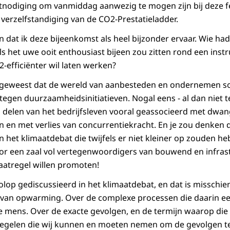
tnodiging om vanmiddag aanwezig te mogen zijn bij deze fe
verzelfstandiging van de CO2-Prestatieladder.
en dat ik deze bijeenkomst als heel bijzonder ervaar. Wie h
ls het uwe ooit enthousiast bijeen zou zitten rond een inst
efficiënter wil laten werken?
jd geweest dat de wereld van aanbesteden en ondernemen s
gen duurzaamheidsinitiatieven. Nogal eens - al dan niet t
 delen van het bedrijfsleven vooral geassocieerd met dwang
en en met verlies van concurrentiekracht. En je zou denken 
in het klimaatdebat die twijfels er niet kleiner op zouden 
voor een zaal vol vertegenwoordigers van bouwend en infra
aatregel willen promoten!
volop gediscussieerd in het klimaatdebat, en dat is misschi
van opwarming. Over de complexe processen die daarin een
 de mens. Over de exacte gevolgen, en de termijn waarop di
regelen die wij kunnen en moeten nemen om de gevolgen t