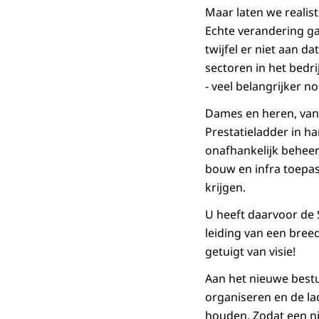
Maar laten we realist
Echte verandering ga
twijfel er niet aan d
sectoren in het bedr
- veel belangrijker n
Dames en heren, vand
Prestatieladder in h
onafhankelijk beheer
bouw en infra toepa
krijgen.
U heeft daarvoor de
leiding van een bree
getuigt van visie!
Aan het nieuwe bestu
organiseren en de lad
houden. Zodat een n