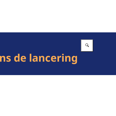
Vul in wat 
ns de lancering