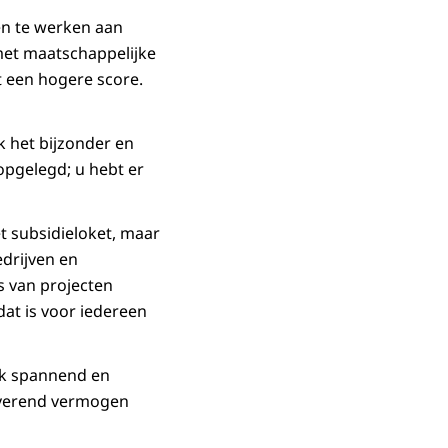
en te werken aan
met maatschappelijke
 een hogere score.
k het bijzonder en
 opgelegd; u hebt er
et subsidieloket, maar
edrijven en
s van projecten
dat is voor iedereen
ook spannend en
overend vermogen