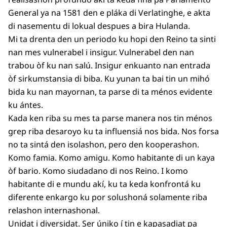
General ya na 1581 den e pláka di Verlatinghe, e akta
di nasementu di lokual despues a bira Hulanda.
Mi ta drenta den un periodo ku hopi den Reino ta sinti
nan mes vulnerabel i insigur. Vulnerabel den nan
trabou òf ku nan salú. Insigur enkuanto nan entrada
òf sirkumstansia di biba. Ku yunan ta bai tin un mihó
bida ku nan mayornan, ta parse di ta ménos evidente
ku ántes.
Kada ken riba su mes ta parse manera nos tin ménos
grep riba desaroyo ku ta influensiá nos bida. Nos forsa
no ta sintá den isolashon, pero den kooperashon.
Komo famia. Komo amigu. Komo habitante di un kaya
òf bario. Komo siudadano di nos Reino. I komo
habitante di e mundu akí, ku ta keda konfrontá ku
diferente enkargo ku por solushoná solamente riba
relashon internashonal.
Unidat i diversidat. Ser úniko í tin e kapasadiat pa