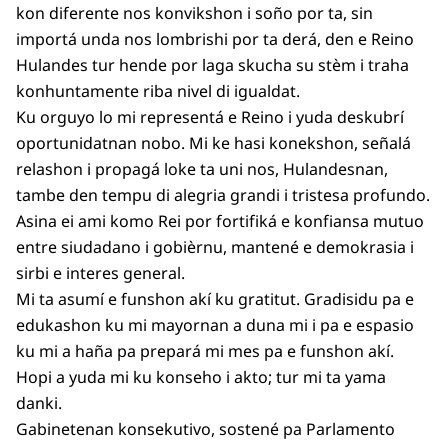
kon diferente nos konvikshon i soño por ta, sin
importá unda nos lombrishi por ta derá, den e Reino
Hulandes tur hende por laga skucha su stèm i traha
konhuntamente riba nivel di igualdat.
Ku orguyo lo mi representá e Reino i yuda deskubrí
oportunidatnan nobo. Mi ke hasi konekshon, señalá
relashon i propagá loke ta uni nos, Hulandesnan,
tambe den tempu di alegria grandi i tristesa profundo.
Asina ei ami komo Rei por fortifiká e konfiansa mutuo
entre siudadano i gobièrnu, mantené e demokrasia i
sirbi e interes general.
Mi ta asumí e funshon akí ku gratitut. Gradisidu pa e
edukashon ku mi mayornan a duna mi i pa e espasio
ku mi a haña pa prepará mi mes pa e funshon akí.
Hopi a yuda mi ku konseho i akto; tur mi ta yama
danki.
Gabinetenan konsekutivo, sostené pa Parlamento