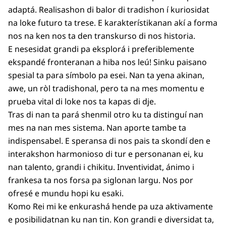
adaptá. Realisashon di balor di tradishon í kuriosidat
na loke futuro ta trese. E karakterístikanan akí a forma
nos na ken nos ta den transkurso di nos historia.
E nesesidat grandi pa eksplorá i preferiblemente
ekspandé fronteranan a hiba nos leú! Sinku paisano
spesial ta para símbolo pa esei. Nan ta yena akinan,
awe, un ròl tradishonal, pero ta na mes momentu e
prueba vital di loke nos ta kapas di dje.
Tras di nan ta pará shenmil otro ku ta distinguí nan
mes na nan mes sistema. Nan aporte tambe ta
indispensabel. E speransa di nos pais ta skondí den e
interakshon harmonioso di tur e personanan ei, ku
nan talento, grandi i chikitu. Inventividat, ánimo i
frankesa ta nos forsa pa siglonan largu. Nos por
ofresé e mundu hopi ku esaki.
Komo Rei mi ke enkurashá hende pa uza aktivamente
e posibilidatnan ku nan tin. Kon grandi e diversidat ta,