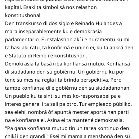
kapítal. Esaki ta simbolisá nos relashon
konstitushonal.
Den transkurso di dos siglo e Reinado Hulandes a
mara inseparablemente ku e demokrasia
parlamentario. E instalashon akí i e huramentu ku mi
ta hasi aki ratu, ta konfirmá e union ei, ku ta ankrá den
e Statuto di Reino i e konstitushon.
Demokrasia ta basá riba konfiansa mutuo. Konfiansa
di siudadano den su gobièrnu. Un gobièrnu ku por
tene su mes na regla i ta brinda perspektiva. Pero
tambe konfiansa di e gobièrnu den su siudadanonan.
Un pueblo ku ta sinti su mes ko-responsabel pa e
interes general i ta sali pa otro. Tur empleado públiko,
sea elehí, nombrá òf apuntá mester aportá nan parti
na e konfiansa ei. Asina ei ta mantené demokrasia.
"Pa gana konfiansa mutuo tin un tarea kontinuo den
chikí i den grandi." Esei mi mama a menshoná den su