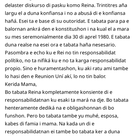
delaster diskurso di pasku komo Reina. Trintitres aña
largu el a duna konfiansa i no a abusá di e konfiansa
hañá. Esei ta e base di su outoridat. E tabata para pa e
balornan ankrá den e konstitushon i na kual el a mara
su mes seremonialmente dia 30 di aprel 1980. E tabata
duna realse na esei ora e tabata haña nesesario.
Pasombra e echo ku e Rei no tin responsabilidat
polítiko, no ta nifiká ku e no ta karga responsabilidat
propio. Sino e huramentashon, ku aki ratu ami tambe
lo hasi den e Reunion Uní akí, lo no tin balor.
Kerida Mama,
Bo tabata Reina kompletamente konsiente di e
responsabilidatnan ku esaki ta mará na dje. Bo tabata
henteramente dediká na e obligashonnan di bo
funshon. Pero bo tabata tambe yu muhé, esposa,
kabes di famia i mama. Na kada un di e
responsabilidatnan ei tambe bo tabata ker a duna