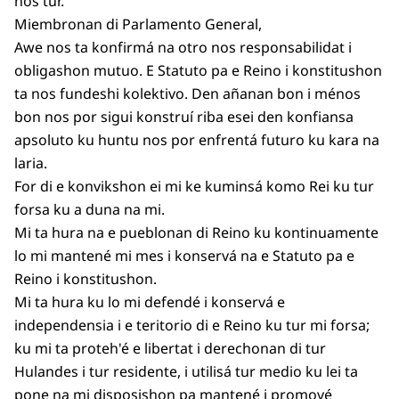
nos tur.
Miembronan di Parlamento General,
Awe nos ta konfirmá na otro nos responsabilidat i
obligashon mutuo. E Statuto pa e Reino i konstitushon
ta nos fundeshi kolektivo. Den añanan bon i ménos
bon nos por sigui konstruí riba esei den konfiansa
apsoluto ku huntu nos por enfrentá futuro ku kara na
laria.
For di e konvikshon ei mi ke kuminsá komo Rei ku tur
forsa ku a duna na mi.
Mi ta hura na e pueblonan di Reino ku kontinuamente
lo mi mantené mi mes i konservá na e Statuto pa e
Reino i konstitushon.
Mi ta hura ku lo mi defendé i konservá e
independensia i e teritorio di e Reino ku tur mi forsa;
ku mi ta proteh'é e libertat i derechonan di tur
Hulandes i tur residente, i utilisá tur medio ku lei ta
pone na mi disposishon pa mantené i promové