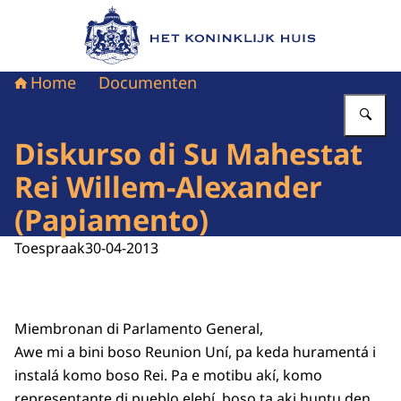
Naar de homepage van Het Koninklijk Huis
Home
Documenten
Vu
Diskurso di Su Mahestat
Rei Willem-Alexander
(Papiamento)
Toespraak
30-04-2013
Miembronan di Parlamento General,
Awe mi a bini boso Reunion Uní, pa keda huramentá i
instalá komo boso Rei. Pa e motibu akí, komo
representante di pueblo elehí, boso ta aki huntu den