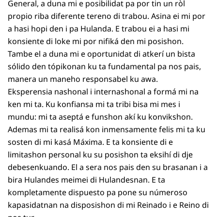
General, a duna mi e posibilidat pa por tin un ròl
propio riba diferente tereno di trabou. Asina ei mi por
a hasi hopi den i pa Hulanda. E trabou ei a hasi mi
konsiente di loke mi por nifiká den mi posishon.
Tambe el a duna mi e oportunidat di atkerí un bista
sólido den tópikonan ku ta fundamental pa nos pais,
manera un maneho responsabel ku awa.
Eksperensia nashonal i internashonal a formá mi na
ken mi ta. Ku konfiansa mi ta tribi bisa mi mes i
mundu: mi ta aseptá e funshon akí ku konvikshon.
Ademas mi ta realisá kon inmensamente felis mi ta ku
sosten di mi kasá Máxima. E ta konsiente di e
limitashon personal ku su posishon ta eksihí di dje
debesenkuando. El a sera nos pais den su brasanan i a
bira Hulandes meimei di Hulandesnan. E ta
kompletamente dispuesto pa pone su númeroso
kapasidatnan na disposishon di mi Reinado i e Reino di