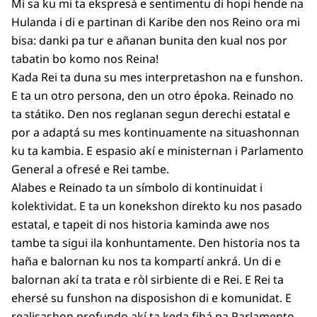
Mi sa ku mi ta ekspresá e sentimentu di hopi hende na
Hulanda i di e partinan di Karibe den nos Reino ora mi
bisa: danki pa tur e añanan bunita den kual nos por
tabatin bo komo nos Reina!
Kada Rei ta duna su mes interpretashon na e funshon.
E ta un otro persona, den un otro époka. Reinado no
ta státiko. Den nos reglanan segun derechi estatal e
por a adaptá su mes kontinuamente na situashonnan
ku ta kambia. E espasio akí e ministernan i Parlamento
General a ofresé e Rei tambe.
Alabes e Reinado ta un símbolo di kontinuidat i
kolektividat. E ta un konekshon direkto ku nos pasado
estatal, e tapeit di nos historia kaminda awe nos
tambe ta sigui ila konhuntamente. Den historia nos ta
haña e balornan ku nos ta kompartí ankrá. Un di e
balornan akí ta trata e ròl sirbiente di e Rei. E Rei ta
ehersé su funshon na disposishon di e komunidat. E
realisashon profundo akí ta keda fihá pa Parlamento