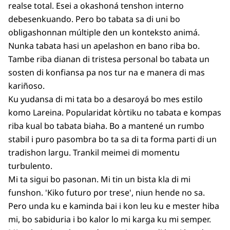
realse total. Esei a okashoná tenshon interno
debesenkuando. Pero bo tabata sa di uni bo
obligashonnan múltiple den un konteksto animá.
Nunka tabata hasi un apelashon en bano riba bo.
Tambe riba dianan di tristesa personal bo tabata un
sosten di konfiansa pa nos tur na e manera di mas
kariñoso.
Ku yudansa di mi tata bo a desaroyá bo mes estilo
komo Lareina. Popularidat kòrtiku no tabata e kompas
riba kual bo tabata biaha. Bo a mantené un rumbo
stabil i puro pasombra bo ta sa di ta forma parti di un
tradishon largu. Trankil meimei di momentu
turbulento.
Mi ta sigui bo pasonan. Mi tin un bista kla di mi
funshon. 'Kiko futuro por trese', niun hende no sa.
Pero unda ku e kaminda bai i kon leu ku e mester hiba
mi, bo sabiduria i bo kalor lo mi karga ku mi semper.