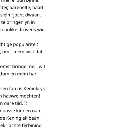
rmei ferbûn binne.
ter, oarehelte, haad
slein rjocht dwaan.
te bringen yn in
soanlike drôvens wie
htige populariteit
n, om't mem wist dat
omst bringe mei', wit
wiisdom en mem har
elen fan ús Keninkryk
e yn hawwe mochten!
 oare tiid. It
oanpasse kinnen oan
de Kening ek bean.
reekrjochte ferbining