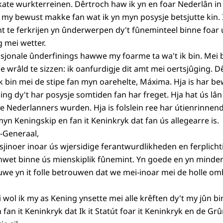
rskate wurkterreinen. Dêrtroch haw ik yn en foar Nederlân i
 my bewust makke fan wat ik yn myn posysje betsjutte kin. 
t te ferkrijen yn ûnderwerpen dy't fûneminteel binne foar ús
mei wetter.
sjonale ûnderfinings hawwe my foarme ta wa't ik bin. Mei
 de wrâld te sizzen: ik oanfurdigje dit amt mei oertsjûging. 
ik bin mei de stipe fan myn oarehelte, Máxima. Hja is har b
ing dy't har posysje somtiden fan har freget. Hja hat ús lâ
 Nederlanners wurden. Hja is folslein ree har útienrinnend
 myn Keningskip en fan it Keninkryk dat fan ús allegearre is.
-Generaal,
sjinoer inoar ús wjersidige ferantwurdlikheden en ferplichtin
wet binne ús mienskiplik fûnemint. Yn goede en yn minder
uwe yn it folle betrouwen dat we mei-inoar mei de holle o
 wol ik my as Kening ynsette mei alle krêften dy't my jûn bi
 fan it Keninkryk dat Ik it Statút foar it Keninkryk en de Gr