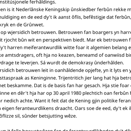
nstitúsjonele ferhâldings.
uwen is it Nederlânske Keningskip ûnskiedber ferbûn rekke 
ldiging en de eed dy't ik aanst ôflis, befêstigje dat ferbûn,
inkryk en de Grûnwet.
 op wjersidich betrouwen. Betrouwen fan boargers yn harre
 it rjocht bûn wit en perspektiven biedt. Mar ek betrouwen 
y't harren meiferantwurdlik witte foar it algemien belang e
ke amtsdragers, oft hja no keazen, beneamd of oanwiisd b
drage te leverjen. Sá wurdt de demokrasy ûnderhâlden.
sidich betrouwen leit in oanhâldende opjefte, yn it lyts en yn
ttaspraak as Keninginne. Trijentritich jier lang hat hja bet
et beskamme. Dat is de basis fan har gesach. Hja stie foar 
ne en dêr't hja har op 30 april 1980 plechtich oan ferbûn h
ar nedich achte. Want it feit dat de Kening gjin politike fera
in eigen ferantwurdlikens draacht. Oars soe de eed, dy't ek i
lizze sil, sûnder betsjutting wêze.