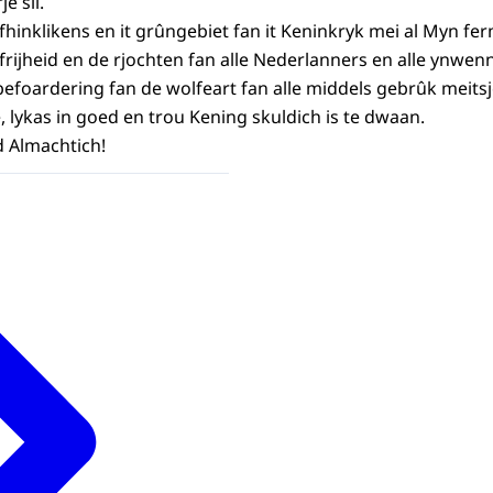
e sil.
ôfhinklikens en it grûngebiet fan it Keninkryk mei al Myn f
e frijheid en de rjochten fan alle Nederlanners en alle ynwen
efoardering fan de wolfeart fan alle middels gebrûk meitsje
, lykas in goed en trou Kening skuldich is te dwaan.
 Almachtich!