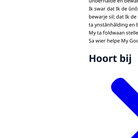
ûnderhâlde en bewarj
Ik swar dat Ik de ûn
bewarje sil; dat Ik d
ta ynstânhâlding en b
My ta foldwaan stelle
Sa wier helpe My God
Hoort bij