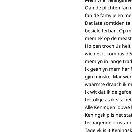
Mem wie Keninginne y
Oan de plichten fan 
fan de famylje en me
Dat late somtiden ta
besiele ferbân. Op m
mem ek op de meast l
Holpen troch ús heit
wie net it kompas dê
mem yn in lange trad
Ik gean yn mem har f
gjin minske. Mar wêr'
waarmte draach ik m
Ik wit dat ik de gefo
fertolkje as ik sis: 
Alle Keningen jouwe ha
Keningskip is net sta
feroarjende omstann
Tagelyk is it Keningsk