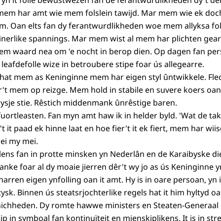
n it folle bewustwêzen fan de ferantwurdlikheden dy't dê
mem har amt wie mem folslein tawijd. Mar mem wie ek doch
m. Oan elts fan dy ferantwurdlikheden woe mem allyksa fol
 inerlike spannings. Mar mem wist al mem har plichten gear 
em waard nea om 'e nocht in berop dien. Op dagen fan per
eafdefolle wize in betroubere stipe foar ús allegearre.
 hat mem as Keninginne mem har eigen styl ûntwikkele. Flec
r't mem op reizge. Mem hold in stabile en suvere koers oa
ysje stie. Rêstich middenmank ûnrêstige baren.
uortleasten. Fan myn amt haw ik in helder byld. 'Wat de tak
t it paad ek hinne laat en hoe fier't it ek fiert, mem har 
ei my mei.
elens fan in protte minsken yn Nederlân en de Karaibyske di
betanke foar al dy moaie jierren dêr't wy jo as ús Keninginn
rren eigen ynfolling oan it amt. Hy is in oare persoan, yn in
tysk. Binnen ús steatsrjochterlike regels hat it him hyltyd 
ichheden. Dy romte hawwe ministers en Steaten-Generaal 
ip in symboal fan kontinuïteit en mienskiplikens. It is in st