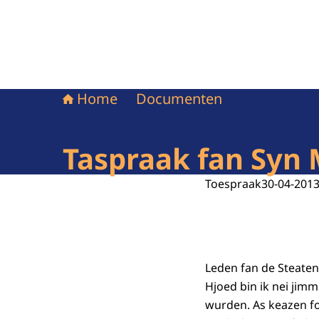
Home
Documenten
Taspraak fan Syn 
Toespraak
30-04-201
Leden fan de Steaten
Hjoed bin ik nei ji
wurden. As keazen fo