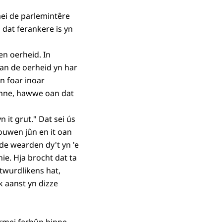
mei de parlemintêre
 dat ferankere is yn
n oerheid. In
fan de oerheid yn har
n foar inoar
inne, hawwe oan dat
 it grut." Dat sei ús
rouwen jûn en it oan
de wearden dy't yn 'e
ie. Hja brocht dat ta
ntwurdlikens hat,
k aanst yn dizze