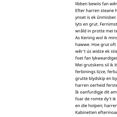
libben bewiis fan wêr
Efter harren steane 
ynset is ek ûnmisber.
lyts en grut. Fernim
wrâld in protte mei t
As Kening wol ik mi
hawwe. Hoe grut oft i
wêr't ús widze ek sti
foet fan lykweardig
Mei grutskens sil ik 
ferbinings lizze, fer
grutte blydskip en by
harren oerheid ferst
Ik oanfurdigje dit a
foar de romte dy't i
en die holpen; harren 
Kabinetten efterinoa