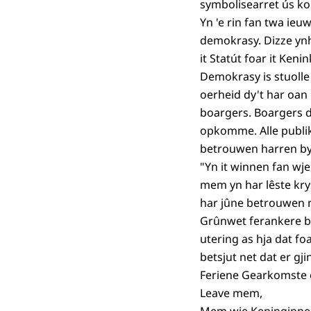
symbolisearret ús ko
Yn 'e rin fan twa ie
demokrasy. Dizze ynhu
it Statút foar it Ken
Demokrasy is stuolle
oerheid dy't har oan
boargers. Boargers d
opkomme. Alle publi
betrouwen harren by
"Yn it winnen fan wjer
mem yn har lêste krys
har jûne betrouwen n
Grûnwet ferankere bin
utering as hja dat fo
betsjut net dat er gj
Feriene Gearkomste ôf
Leave mem,