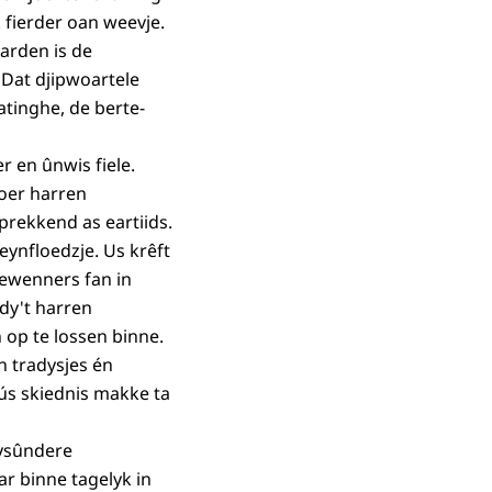
k fierder oan weevje.
earden is de
 Dat djipwoartele
atinghe, de berte-
r en ûnwis fiele.
oer harren
prekkend as eartiids.
beynfloedzje. Us krêft
bewenners fan in
 dy't harren
 op te lossen binne.
n tradysjes én
 ús skiednis makke ta
bysûndere
ar binne tagelyk in