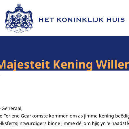
Naar de homepage van Het Koninklijk Huis
Majesteit Kening Will
3
-Generaal,
mme Feriene Gearkomste kommen om as jimme Kening beëdig
lksfertsjintwurdigers binne jimme dêrom hjir, yn 'e haads