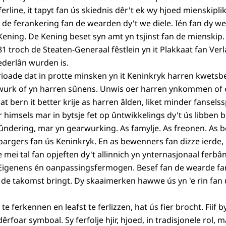
erline, it tapyt fan ús skiednis dêr't ek wy hjoed mienskipli
e de ferankering fan de wearden dy't we diele. Ién fan dy w
 Kening. De Kening beset syn amt yn tsjinst fan de mienskip.
1 troch de Steaten-Generaal fêstlein yn it Plakkaat fan Verl
ederlân wurden is.
rioade dat in protte minsken yn it Keninkryk harren kwetsbe
wurk of yn harren sûnens. Unwis oer harren ynkommen of 
 bern it better krije as harren âlden, liket minder fanselss
oar himsels mar in bytsje fet op ûntwikkelings dy't ús libben 
fsûndering, mar yn gearwurking. As famylje. As freonen. As 
 boargers fan ús Keninkryk. En as bewenners fan dizze ierde,
mei tal fan opjeften dy't allinnich yn ynternasjonaal ferbân
 Eigenens én oanpassingsfermogen. Besef fan de wearde fa
at de takomst bringt. Dy skaaimerken hawwe ús yn 'e rin fan
e ferkennen en leafst te ferlizzen, hat ús fier brocht. Fiif 
rfoar symboal. Sy ferfolje hjir, hjoed, in tradisjonele rol, m