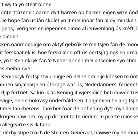
't wy ta yn steat binne.
hûnterttûzenen oaren dy't harren op harren eigen wize ûn
 De hope fan ús lân skûlet yn it mei-inoar fan al dy minsken,
stigens, iverigens en iepenens binne al ieuwenlang ús krêft
e bieden.
nsken oanmoedigje om aktyf gebrûk te meitsjen fan de moo
t ferskaat ek is, hoe ferskillend oft ús oertsjûgings en dr
e, yn it Keninkryk fan 'e Nederlannen mei eltsenien syn stim 
ens meibouwe.
it Keninkryk fertsjintwurdigje en helpe om nije kânsen te ûn
bannen sinjalearje en útdrage wat ús, Nederlanners, ferienet,
 djip fertriet. Sa kin ik as Kening it wjersidich betrouwen t
evigje, de demokrasy ûnderhâlde en it algemien belang tsjin
mt mei tankberens. Tankber foar de opfieding dy't myn âld
k krigen haw om my op dit amt ta te rieden. In protte mins
allegearre sis ik tank.
r, dêrby stipe troch de Steaten-Generaal, hawwe my de moog