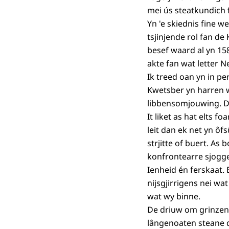
mei ús steatkundich f
Yn 'e skiednis fine w
tsjinjende rol fan de
besef waard al yn 158
akte fan wat letter N
Ik treed oan yn in pe
Kwetsber yn harren 
libbensomjouwing. Dat
It liket as hat elts f
leit dan ek net yn ô
strjitte of buert. As
konfrontearre sjogge 
Ienheid én ferskaat.
nijsgjirrigens nei w
wat wy binne.
De driuw om grinzen t
lângenoaten steane dê