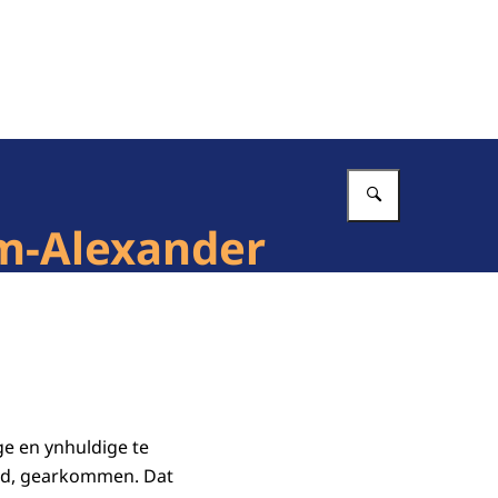
Vul in wat 
em-Alexander
e en ynhuldige te
têd, gearkommen. Dat