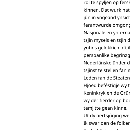
rol te spyljen op fe
kinnen. Dat wurk hat
jûn in yngeand ynsich
ferantwurde omgong 
Nasjonale en ynterna
tsjin mysels en tsjin
yntins gelokkich oft 
persoanlike begrinzg
Nederlânske ûnder de
tsjinst te stellen fan
Leden fan de Steaten
Hjoed befêstigje wy t
Keninkryk en de Grûn
wy dêr fierder op bo
temjitte gean kinne.
Ut dy oertsjûging wei
Ik swar oan de folken