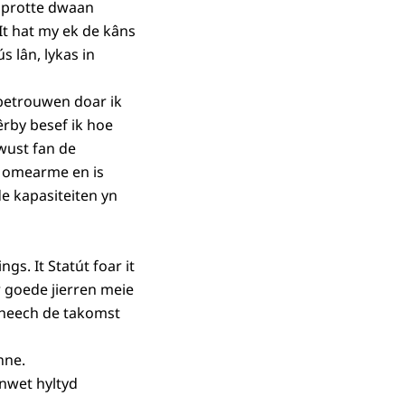
n protte dwaan
It hat my ek de kâns
 lân, lykas in
 betrouwen doar ik
Dêrby besef ik hoe
ewust fan de
n omearme en is
e kapasiteiten yn
gs. It Statút foar it
 goede jierren meie
mheech de takomst
nne.
ûnwet hyltyd