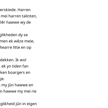
derskiede. Harren
 mei harren talinten,
. Dêr hawwe wy de
glikheden dy se
eamen ek wêze meie,
hearre litte en op
tdekken. Ik wol
 ek yn tiden fan
usken boargers en
je.
en my jûn hawwe en
ken hawwe my mei rie
likheid jûn in eigen