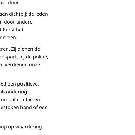
aar door.
sen dichtbij: de leden
sen door andere
t Kerst het
edereen.
ren. Zij dienen de
nsport, bij de politie,
len verdienen onze
ed een positieve,
e afzondering
ij omdat contacten
tgestoken hand of een
hoop op waardering