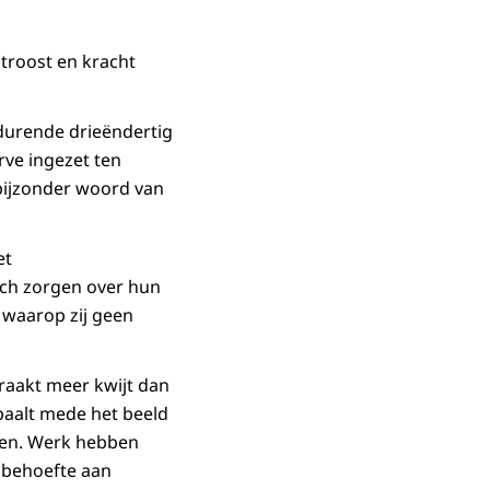
 troost en kracht
durende drieëndertig
rve ingezet ten
 bijzonder woord van
et
ch zorgen over hun
 waarop zij geen
 raakt meer kwijt dan
epaalt mede het beeld
ben. Werk hebben
 behoefte aan