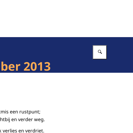
Vul in wat 
mber 2013
stmis een rustpunt;
htbij en verder weg.
 verlies en verdriet.