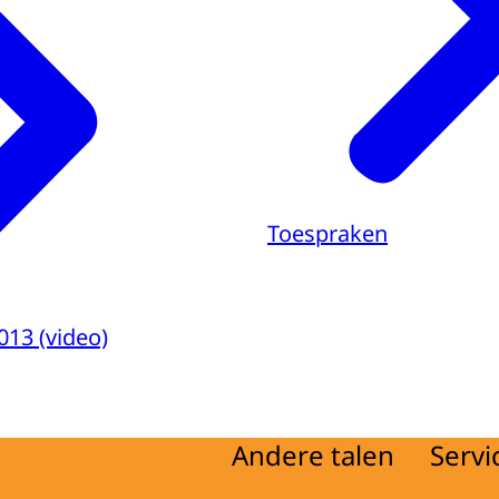
Toespraken
013 (video)
Andere talen
Servi