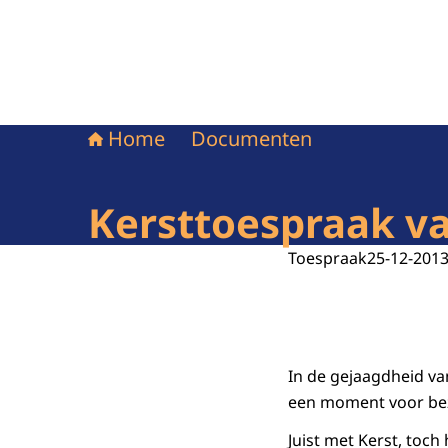
Home
Documenten
Kersttoespraak v
Toespraak
25-12-201
In de gejaagdheid van
een moment voor bezi
Juist met Kerst, toch