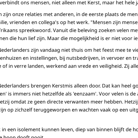
verbindt ons mensen, niet alleen met Kerst, maar het hele j
n zijn onze relaties met anderen, in de eerste plaats de men
milie, vrienden en collega's op het werk. "Mensen zijn men
frikaans spreekwoord. Vanuit die beleving zoeken velen me
n die hun lief zijn. Maar die mogelijkheid is er niet voor i
erlanders zijn vandaag niet thuis om het feest mee te vie
enhuizen en instellingen, bij nutsbedrijven, in vervoer en tra
 of in verre landen, werkend aan vrede en veiligheid. Zij al
derlanders brengen Kerstmis alleen door. Dat kan heel go
leen' is immers niet hetzelfde als 'eenzaam'. Voor velen is d
. Hetzij omdat ze geen directe verwanten meer hebben. Hetz
j zijn op zichzelf teruggeworpen en wachten vaak op een ui
n een isolement kunnen leven, diep van binnen blijft de 
ie hoop dooft nooit.