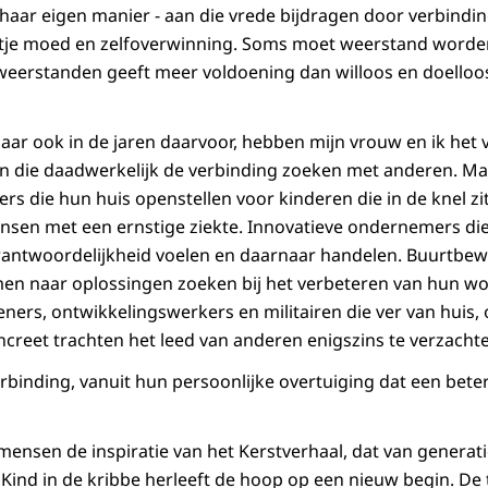
f haar eigen manier - aan die vrede bijdragen door verbindi
tje moed en zelfoverwinning. Soms moet weerstand word
weerstanden geeft meer voldoening dan willoos en doelloo
maar ook in de jaren daarvoor, hebben mijn vrouw en ik het
 die daadwerkelijk de verbinding zoeken met anderen. Ma
ders die hun huis openstellen voor kinderen die in de knel zi
n met een ernstige ziekte. Innovatieve ondernemers die
antwoordelijkheid voelen en daarnaar handelen. Buurtbewo
en naar oplossingen zoeken bij het verbeteren van hun 
eners, ontwikkelingswerkers en militairen die ver van huis
reet trachten het leed van anderen enigszins te verzacht
verbinding, vanuit hun persoonlijke overtuiging dat een bet
 mensen de inspiratie van het Kerstverhaal, dat van generat
 Kind in de kribbe herleeft de hoop op een nieuw begin. De 