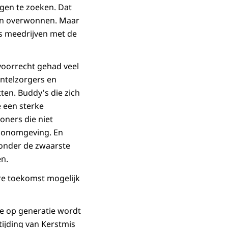
ngen te zoeken. Dat
en overwonnen. Maar
s meedrijven met de
 voorrecht gehad veel
ntelzorgers en
tten. Buddy's die zich
 een sterke
ners die niet
woonomgeving. En
, onder de zwaarste
en.
ere toekomst mogelijk
ie op generatie wordt
tijding van Kerstmis