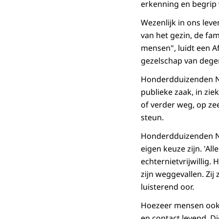
erkenning en begrip 
Wezenlijk in ons leve
van het gezin, de fa
mensen", luidt een A
gezelschap van degene
Honderdduizenden Ned
publieke zaak, in ziek
of verder weg, op zee
steun.
Honderdduizenden Ne
eigen keuze zijn. 'Al
echternietvrijwillig
zijn weggevallen. Zi
luisterend oor.
Hoezeer mensen ook i
en contact levend. D