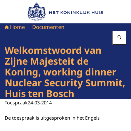
Naar de homepage van Het Koninklijk Huis
Home
Documenten
Vu
Welkomstwoord van
Zijne Majesteit de
Koning, working dinner
Nuclear Security Summit,
Huis ten Bosch
Toespraak
24-03-2014
De toespraak is uitgesproken in het Engels