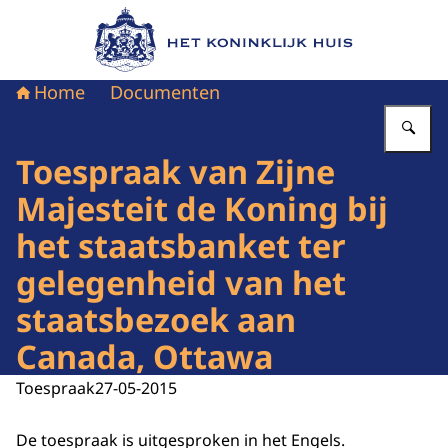
Naar de homepage van Het Koninklijk Huis
Home
Documenten
Vu
Toespraak van Zijne
Majesteit de Koning bij
het staatsbanket ter
gelegenheid van het
staatsbezoek aan
Canada, Ottawa
Toespraak
27-05-2015
De toespraak is uitgesproken in het Engels.