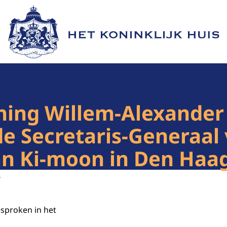
Naar de homepage van Het Koninklijk Huis
ing Willem-Alexander b
e Secretaris-Generaal 
an Ki-moon in Den Haa
6
esproken in het