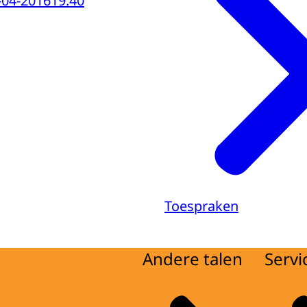
-04-2016
19:40
Toespraken
Andere talen
Servi