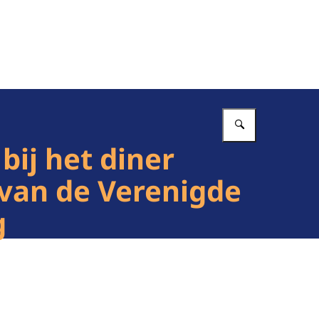
Vul in wat 
ij het diner
van de Verenigde
g