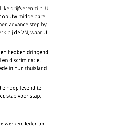
jke drijfveren zijn. U
ur op Uw middelbare
then advance step by
erk bij de VN, waar U
nsen hebben dringend
 en discriminatie.
ede in hun thuisland
die hoop levend te
r, stap voor stap,
ee werken. Ieder op