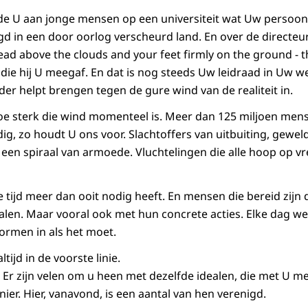
lde U aan jonge mensen op een universiteit wat Uw persoonli
gd in een door oorlog verscheurd land. En over de directe
ad above the clouds and your feet firmly on the ground - 
s die hij U meegaf. En dat is nog steeds Uw leidraad in Uw w
er helpt brengen tegen de gure wind van de realiteit in.
hoe sterk die wind momenteel is. Meer dan 125 miljoen me
g, zo houdt U ons voor. Slachtoffers van uitbuiting, geweld
 een spiraal van armoede. Vluchtelingen die alle hoop op vr
 tijd meer dan ooit nodig heeft. En mensen die bereid zijn 
len. Maar vooral ook met hun concrete acties. Elke dag wee
ormen in als het moet.
tijd in de voorste linie.
. Er zijn velen om u heen met dezelfde idealen, die met U m
nier. Hier, vanavond, is een aantal van hen verenigd.