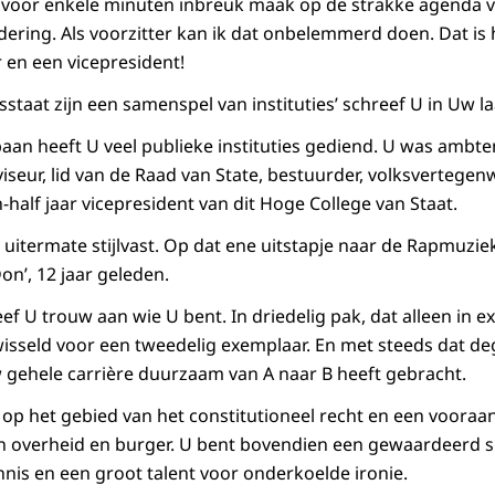
ik voor enkele minuten inbreuk maak op de strakke agenda 
ring. Als voorzitter kan ik dat onbelemmerd doen. Dat is h
 en een vicepresident!
staat zijn een samenspel van instituties’ schreef U in Uw la
baan heeft U veel publieke instituties gediend. U was ambte
iseur, lid van de Raad van State, bestuurder, volksvertege
half jaar vicepresident van dit Hoge College van Staat.
 U uitermate stijlvast. Op dat ene uitstapje naar de Rapmuz
on’, 12 jaar geleden.
ef U trouw aan wie U bent. In driedelig pak, dat alleen in ex
wisseld voor een tweedelig exemplaar. En met steeds dat deg
w gehele carrière duurzaam van A naar B heeft gebracht.
t op het gebied van het constitutioneel recht en een voora
n overheid en burger. U bent bovendien een gewaardeerd 
nnis en een groot talent voor onderkoelde ironie.