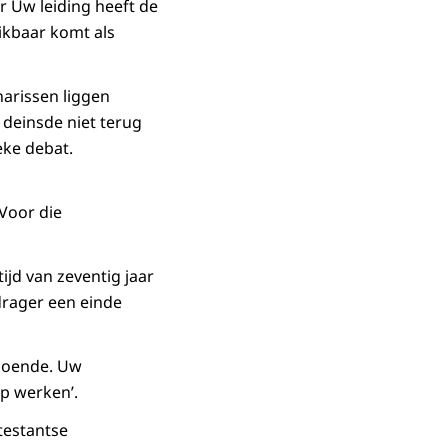
r Uw leiding heeft de
ikbaar komt als
narissen liggen
 deinsde niet terug
eke debat.
Voor die
ijd van zeventig jaar
drager een einde
ldoende. Uw
op werken’.
testantse