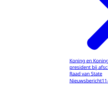
Koning en Koning
president bij afs
Raad van State
Nieuwsbericht
11