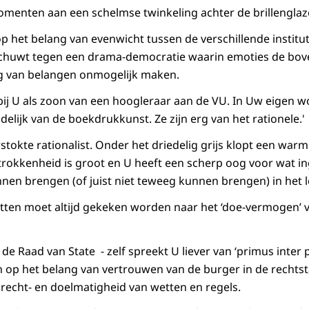
menten aan een schelmse twinkeling achter de brillenglaz
op het belang van evenwicht tussen de verschillende institu
schuwt tegen een drama-democratie waarin emoties de bo
g van belangen onmogelijk maken.
ij U als zoon van een hoogleraar aan de VU. In Uw eigen 
idelijk van de boekdrukkunst. Ze zijn erg van het rationele.'
stokte rationalist. Onder het driedelig grijs klopt een war
rokkenheid is groot en U heeft een scherp oog voor wat i
nen brengen (of juist niet teweeg kunnen brengen) in het
tten moet altijd gekeken worden naar het ‘doe-vermogen’ 
 de Raad van State - zelf spreekt U liever van ‘primus inter p
op het belang van vertrouwen van de burger in de rechtsta
 recht- en doelmatigheid van wetten en regels.