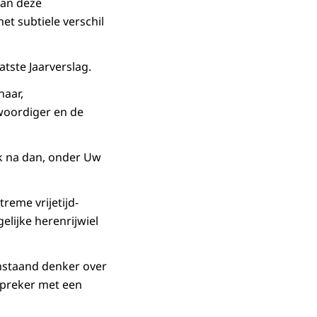
van deze
et subtiele verschil
atste Jaarverslag.
naar,
nwoordiger en de
iek na dan, onder Uw
treme vrijetijd-
elijke herenrijwiel
anstaand denker over
spreker met een