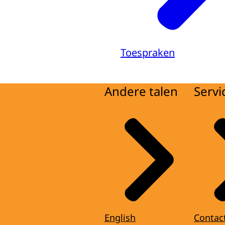
Toespraken
Andere talen
Servi
English
Contac