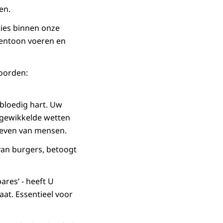
en.
ties binnen onze
ventoon voeren en
woorden:
mbloedig hart. Uw
ngewikkelde wetten
 leven van mensen.
van burgers, betoogt
ares’ - heeft U
at. Essentieel voor