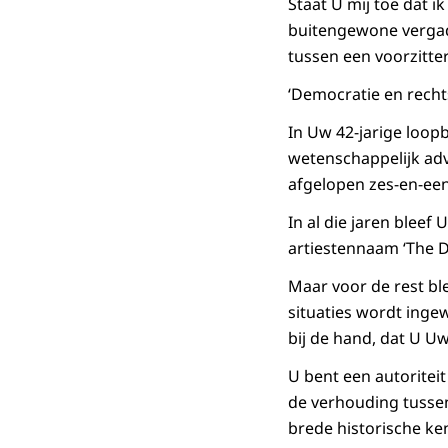
Staat U mij toe dat 
buitengewone vergade
tussen een voorzitter
‘Democratie en rechts
In Uw 42-jarige loop
wetenschappelijk adv
afgelopen zes-en-een-
In al die jaren bleef
artiestennaam ‘The D
Maar voor de rest ble
situaties wordt inge
bij de hand, dat U U
U bent een autoritei
de verhouding tusse
brede historische ke