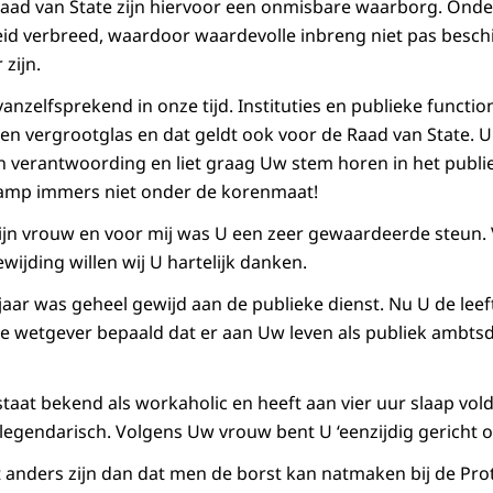
aad van State zijn hiervoor een onmisbare waarborg. Onde
eid verbreed, waardoor waardevolle inbreng niet pas besch
 zijn.
anzelfsprekend in onze tijd. Instituties en publieke functio
n vergrootglas en dat geldt ook voor de Raad van State. U
n verantwoording en liet graag Uw stem horen in het publi
 lamp immers niet onder de korenmaat!
jn vrouw en voor mij was U een zeer gewaardeerde steun. 
wijding willen wij U hartelijk danken.
aar was geheel gewijd aan de publieke dienst. Nu U de leeft
 de wetgever bepaald dat er aan Uw leven als publiek ambts
taat bekend als workaholic en heeft aan vier uur slaap vo
s legendarisch. Volgens Uw vrouw bent U ‘eenzijdig gericht 
t anders zijn dan dat men de borst kan natmaken bij de Pro