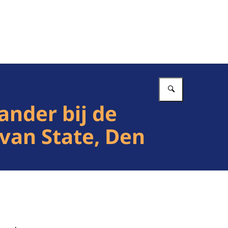
Vul in wat 
ander bij de
van State, Den