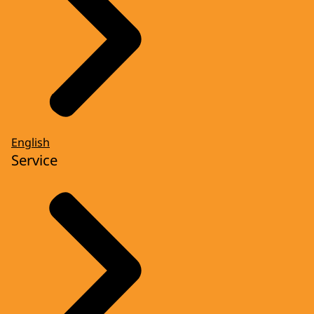
English
Service