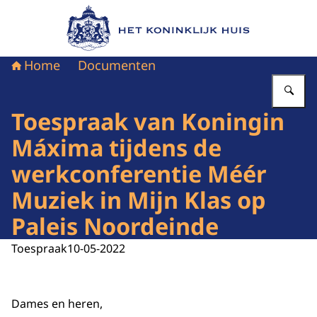
Naar de homepage van Het Koninklijk Huis
Home
Documenten
Vu
Toespraak van Koningin
Máxima tijdens de
werkconferentie Méér
Muziek in Mijn Klas op
Paleis Noordeinde
Toespraak
10-05-2022
Dames en heren,