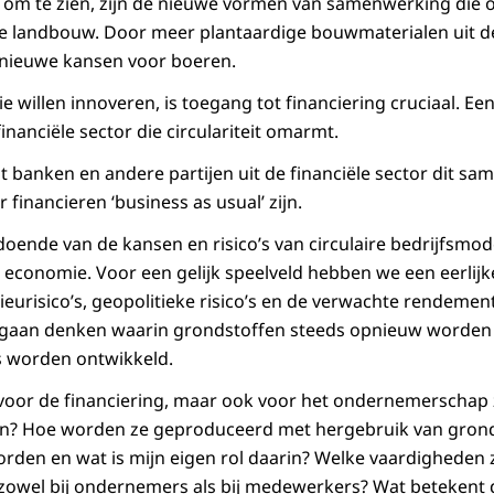
 om te zien, zijn de nieuwe vormen van samenwerking die o
e landbouw. Door meer plantaardige bouwmaterialen uit de
 nieuwe kansen voor boeren.
 willen innoveren, is toegang tot financiering cruciaal. Ee
inanciële sector die circulariteit omarmt.
at banken en andere partijen uit de financiële sector dit s
r financieren ‘business as usual’ zijn.
ende van de kansen en risico’s van circulaire bedrijfsmod
 economie. Voor een gelijk speelveld hebben we een eerlijke
lieurisico’s, geopolitieke risico’s en de verwachte rendeme
 gaan denken waarin grondstoffen steeds opnieuw worden 
s worden ontwikkeld.
n voor de financiering, maar ook voor het ondernemerschap
n? Hoe worden ze geproduceerd met hergebruik van grond
rden en wat is mijn eigen rol daarin? Welke vaardigheden 
 zowel bij ondernemers als bij medewerkers? Wat betekent d