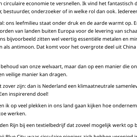
circulaire economie te versnellen. Ik vind het fantastisch d
, bestuurder, onderzoeker of in welke rol dan ook. Iederee
l: ons leefmilieu staat onder druk en de aarde warmt op. E
orden van landen buiten Europa voor de levering van schaa
ns bijvoorbeeld zitten wel veertig essentiële metalen en m
n als antimoon. Dat komt voor het overgrote deel uit Chin
t behoud van onze welvaart, maar dan op een manier die o
n veilige manier kan dragen.
t zover zijn: dan is Nederland een klimaatneutrale samenle
Een inspirerend doel!
en ik op veel plekken in ons land gaan kijken hoe onderne
toe werken.
den Rijn bij een textielbedrijf dat zoveel mogelijk werkt op 
ij Blue City, waar circulaire pioniers zich hebben verenig