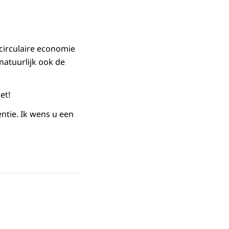
 circulaire economie
natuurlijk ook de
et!
ntie. Ik wens u een