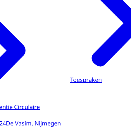
Toespraken
ntie Circulaire
24
De Vasim, Nijmegen