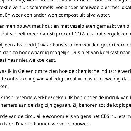
extielverf uit schimmels. Een ander brouwde bier met loka
. En weer een ander won compost uit afvalwater.
aar men bouwt met hout en met vezelplaten gemaakt van pl
: dat scheelt meer dan 50 procent CO2-uitstoot vergeleken
bij een afvalbedrijf waar kunststoffen worden gesorteerd e
 dan zo hoogwaardig mogelijk. Dus niet van koelkast naar 
st naar nieuwe koelkast.
as ik in Geleen om te zien hoe de chemische industrie wer
e ontwikkeling van volledig circulair plastic. Geweldig dat
ken.
tuk inspirerende werkbezoeken. Ik ben onder de indruk van
mers aan de slag zijn gegaan. Zij behoren tot de koplope
e van de circulaire economie is volgens het CBS nu iets m
in is er! Daarop kunnen we voortbouwen.