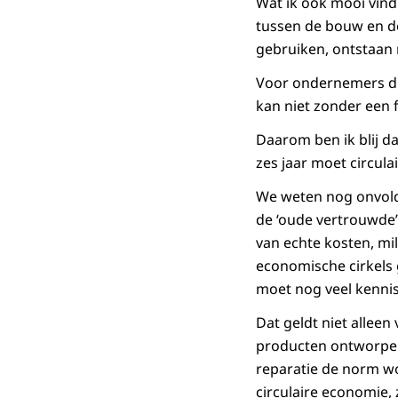
Wat ik ook mooi vind
tussen de bouw en d
gebruiken, ontstaan
Voor ondernemers die
kan niet zonder een f
Daarom ben ik blij d
zes jaar moet circulai
We weten nog onvoldo
de ‘oude vertrouwde’
van echte kosten, mi
economische cirkels
moet nog veel kenni
Dat geldt niet allee
producten ontworpe
reparatie de norm wo
circulaire economie,