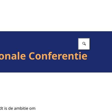
Vul in wat 
onale Conferentie
dt is de ambitie om