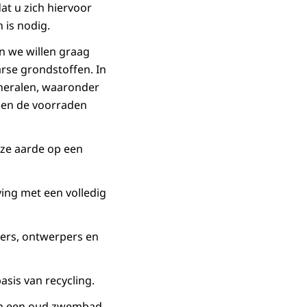
at u zich hiervoor
n is nodig.
n we willen graag
rse grondstoffen. In
ineralen, waaronder
a en de voorraden
nze aarde op een
ving met een volledig
mers, ontwerpers en
basis van recycling.
d in een oud zwembad.