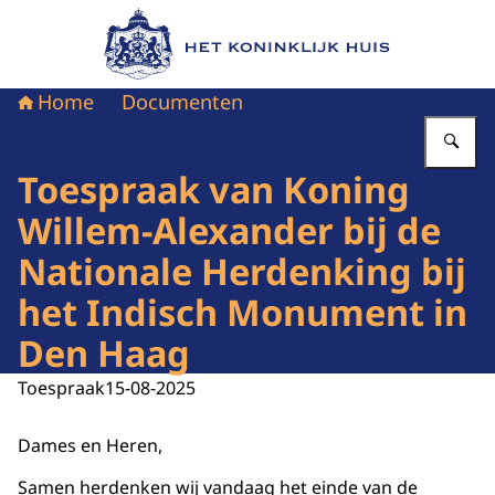
Naar de homepage van Het Koninklijk Huis
Home
Documenten
Vu
Toespraak van Koning
Willem-Alexander bij de
Nationale Herdenking bij
het Indisch Monument in
Den Haag
Toespraak
15-08-2025
Dames en Heren,
Samen herdenken wij vandaag het einde van de