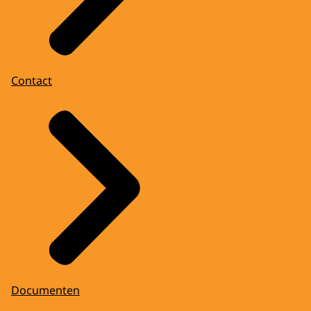
fotograaf bekend staat die geselecteerd
werd om de munt te maken. Dat vond ik
wel heel bijzonder.
EDWIN EVERS
Contact
Heeft u daar dan zelf nog inspraken in van
hoe u erop staat?
KONING WILLEM-ALEXANDER
Ik heb ze wel mogen zien. Ik heb zelf wel
commentaar op mogen geven. Maar
uiteindelijk is het de staatssecretaris
formeel die daarover bepaalt.
EDWIN EVERS
Maar u zegt niet van nou die lijkt echt voor
geen meter. Dat wordt hem niet.
Documenten
KONING WILLEM-ALEXANDER
Nee zo zit ik niet helemaal in de wedstrijd.