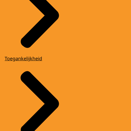
We waren toen in 2013 in november op
bezoek geweest in het Kremlin, aan het
eind van het Vriendschapjaar. Het was ook
echt beleid van de Nederlandse regering
om de vriendschap met Rusland weer aan
te halen. En dat hebben we toen een diner
gehad in november. En daarom was ook het
verzoek of ik echt wel aanwezig kon zijn in
Toegankelijkheid
het Holland Heineken Huis die avond, om
Poetin te ontvangen. Maar ja, wij wisten
natuurlijk niet dat hij een maand later de
Krim binnen zou vallen. En ook niet dat er
een paar maanden later natuurlijk zijn
troepen MH17 neer zouden halen. Als we
dat geweten zouden hebben, dan was het
natuurlijk anders geweest.
EDWIN EVERS