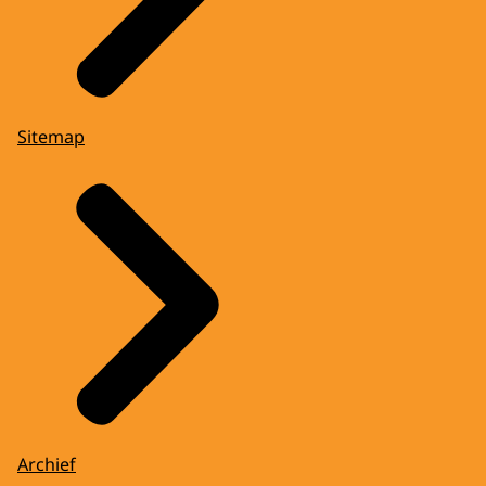
munten opnieuw.
KONING WILLEM-ALEXANDER
Dat valt wel mee denk ik. Een munt is
tijdloos. Die moet veel langer meegaan dan
een baard meegaat.
Sitemap
EDWIN EVERS
Want die baard gaat er nog een keer af of?
KONING WILLEM-ALEXANDER
Dat weet ik niet.
EDWIN EVERS
Wie gaat er over eigenlijk?
KONING WILLEM-ALEXANDER
Daar ga ik over natuurlijk.
EDWIN EVERS
Archief
Maar u heeft vier dames in huis, die vinden