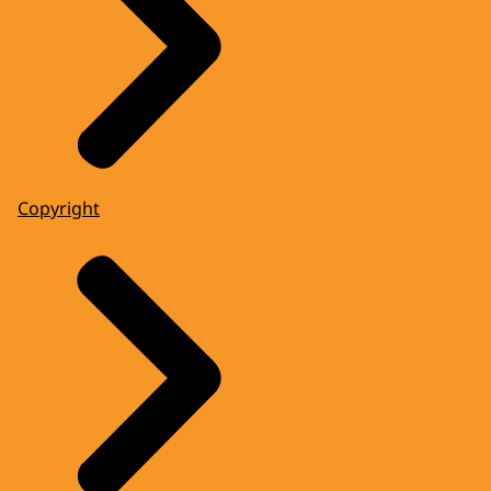
EDWIN EVERS
Had u dat wel gewild?
KONING WILLEM-ALEXANDER
Ik heb bezocht en georganiseerd. Maar
nooit gesport. Maar wel mee
georganiseerd natuurlijk in Vancouver.
EDWIN EVERS
Copyright
Nou ja, dat moet ook gebeuren. Want u
heeft een groot sporthart hè?
KONING WILLEM-ALEXANDER
Ja.
EDWIN EVERS
En dan gaat u naar Sotsji en dan bent u
daar en dan uiteindelijk, waar gaat het over
in 2014? De foto met Poetin. Hoe kijkt u
daarop terug?