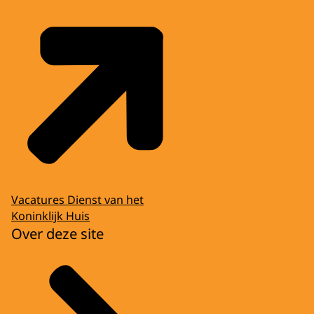
daar ook allemaal wat van hè?
KONING WILLEM-ALEXANDER
Maar ik heb het scheerapparaat in mijn
hand. Daar kunnen zij wat van vinden
maar…
EDWIN EVERS
Er zijn heel veel dingen zijn natuurlijk dan
de eerste keer. De eerste kersttoespraak,
het eerste staatsbezoek, eerste Olympische
Spelen als koning. Daar had u er al heel veel
Vacatures Dienst van het
van gedaan natuurlijk. Dus daar had u al de
Koninklijk Huis
nodig ervaring mee.
Over deze site
KONING WILLEM-ALEXANDER
Helaas heb ik er weinig gedaan. Eigenlijk
nooit.