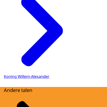
Nederland, MH17.
Maar er waren ook hele mooie momenten
in 2014. Dus ik zeg, trap af, ga uw gang.
EDWIN EVERS
Trap af, laten we het doen. Laten we eens
luisteren naar de feitjes van 2014.
VOICE-OVER
In 2014 worden de eerste euro's met de
beeltenis van de koning gesmeed, vierde hij
zijn eerste koningsdag en gaat hij voor het
eerst op staatsbezoek naar Polen. Het was
Koning Willem-Alexander
het jaar waarin Oranje met Louis van Gaal
de halve finale haalde op het WK voetbal. En
Andere talen
ook het jaar dat de wereld fel reageert op
de ontvoering van honderden meisjes door
Boko Haram. En in de VS breekt