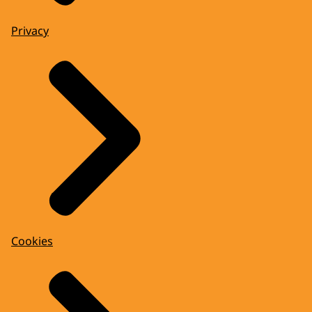
KONING WILLEM-ALEXANDER
Privacy
Die avond was een diner van het NOC*NSF
met sponsors. Heel ergens anders in Sotsji.
En we kregen een telefoontje dat Poetin
had besloten om aanwezig te zijn die avond
in het Heineken Huis. Met de vraag of ik
daarbij aanwezig kon zijn. We hadden het
jaar daarvoor, hadden we het Nederland-
Russische Vriendschapjaar gehad.
EDWIN EVERS
Ja, dus u had hem al eens ontmoet.
Cookies
KONING WILLEM-ALEXANDER
Daar was heel veel fout gegaan. Ik had hem
al meerdere keren ontmoet. Hij was ook op
staatsbezoek geweest hier in Nederland.