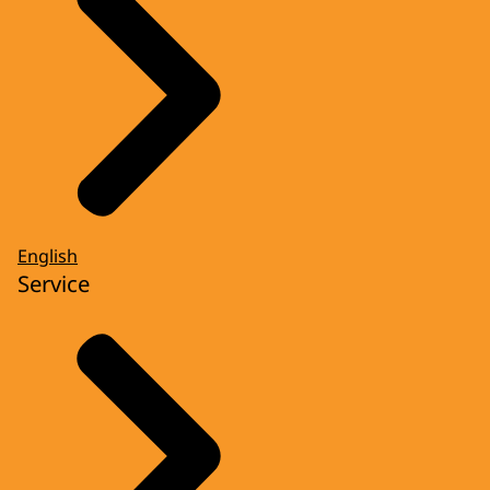
grootschalig onrust uit na de dood van de
zwarte tiener Michael Brown. Maar 2014 zal
voor Nederland vooral de geschiedenis
ingaan als het jaar van Ruslands annexatie
van de Krim en het neerhalen van vlucht
MH17 waarbij alle 298 inzittenden om het
leven komen.
EDWIN EVERS
English
Dat was 2014. We gaan het straks uiteraard
Service
uitgebreid hebben over MH17. Eerst een
paar andere feitjes uit dat jaar want er
kwam een euromunt met uw gezicht erop.
Hoe was dat?
KONING WILLEM-ALEXANDER
Ja en dat was heel bijzonder met name
Erwin Olof als kunstenaar, een man die als