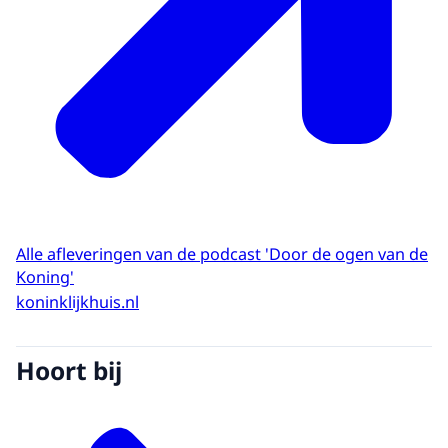
terug op tien jaar Koningschap, vanuit zijn
werkkamer in Paleis Huis ten Bosch. Ik ben
Edwin Evers en je luistert naar de podcast
Door de ogen van de Koning.
EDWIN EVERS
Majesteit, aflevering 2.
KONING WILLEM-ALEXANDER
Absoluut.
EDWIN EVERS
Alle afleveringen van de podcast 'Door de ogen van de
Koning'
We gaan praten over het jaar 2014. Zijn er
koninklijkhuis.nl
zo dingen die u zich nog herinnert uit 2014?
Als ik het jaartal noem of moeten we maar
even door de feitjes heen lopen?
Hoort bij
KONING WILLEM-ALEXANDER
2014 was natuurlijk een jaar met een zeer
grote dramatische ervaring voor