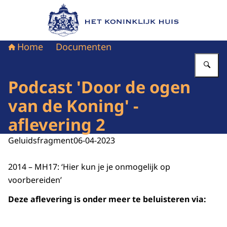
Naar de homepage van Het Koninklijk Huis
Home
Documenten
Vu
Podcast 'Door de ogen
van de Koning' -
aflevering 2
Geluidsfragment
06-04-2023
2014 – MH17: ‘Hier kun je je onmogelijk op
voorbereiden’
Deze aflevering is onder meer te beluisteren via: