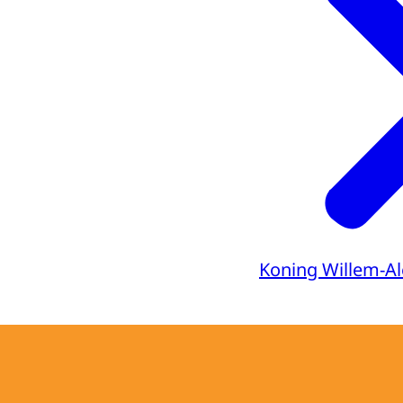
srt
Downloa
Audiobeschr
mp3
Downloa
Koning Willem-A