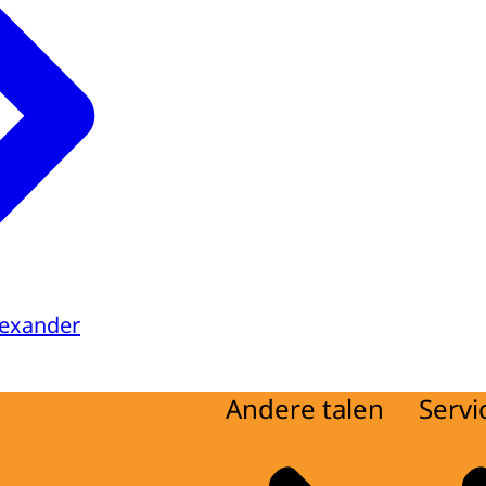
d
ijving
d
lexander
Andere talen
Servi