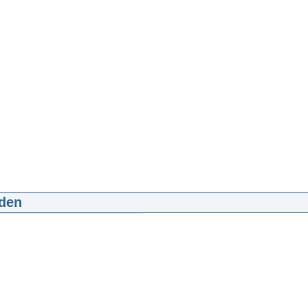
den
gezin Prins van Oranje
:05
mp4
8.7 MB
d
ng