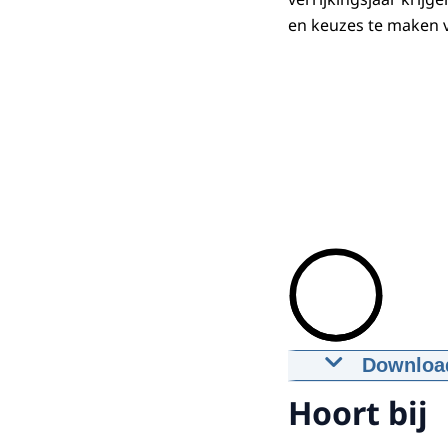
en keuzes te maken 
Downloa
Prins van O
Hoort bij
31-08-2010
01