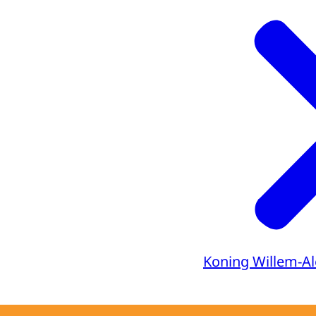
Downloa
Ondertiteli
srt
Downloa
Audiobeschr
mp3
Downloa
Koning Willem-A