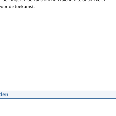
voor de toekomst.
den
ranje bezoekt Het Dagelijks Bestaan in Zutphen
:54
mp4
22.8 MB