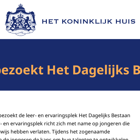
Naar de homepage van Het Koninklijk Huis
bezoekt Het Dagelijks 
bezoekt de leer- en ervaringsplek Het Dagelijks Bestaan
r- en ervaringsplek richt zich met name op jongeren die
rwijs hebben verlaten. Tijdens het zogenaamde
gen de jongeren de kans om hun talenten te ontwikkelen