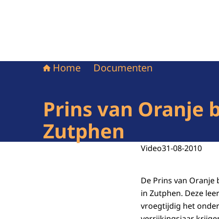
Home
Documenten
Prins van Oranje 
Zutphen
Video
31-08-2010
De Prins van Oranje 
in Zutphen. Deze lee
vroegtijdig het onde
verrijkingsjaar krij