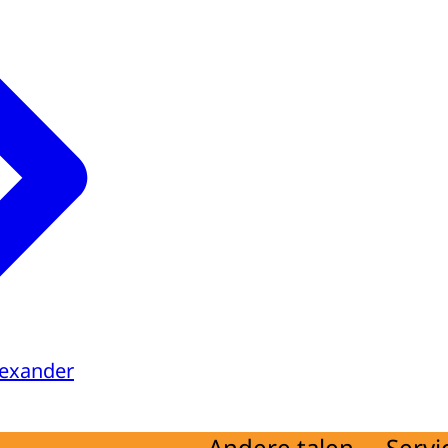
d
ng
d
ijving
d
lexander
Andere talen
Servi