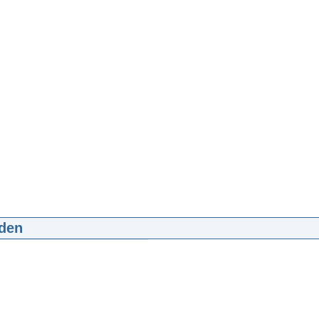
den
xima bij Startersdag Kamer van Koophandel
:24
mp4
25 MB
d