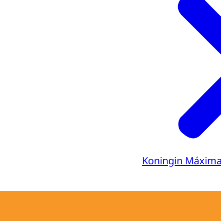
Ondertiteli
srt
Downloa
Audiobeschr
mp3
Downloa
Koningin Máxim