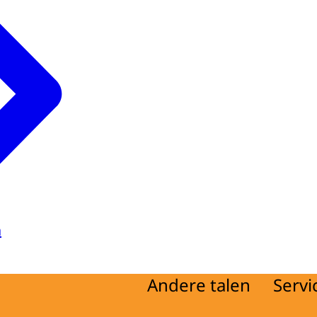
ng
d
ijving
d
a
Andere talen
Servi