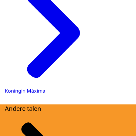
Ondertiteling
srt
Download
Audiobeschrijving
mp3
Download
Koningin Máxima
Andere talen