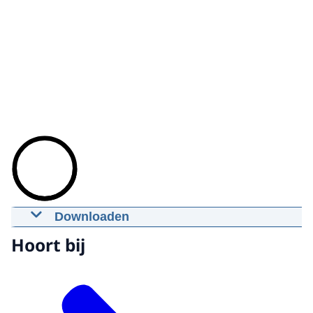
Downloaden
Prinses Máxima bezoekt
Hoort bij
slotbijeenkomst Beste Maatjes
30-11-2010
02:26
mp4
21.5 MB
Download