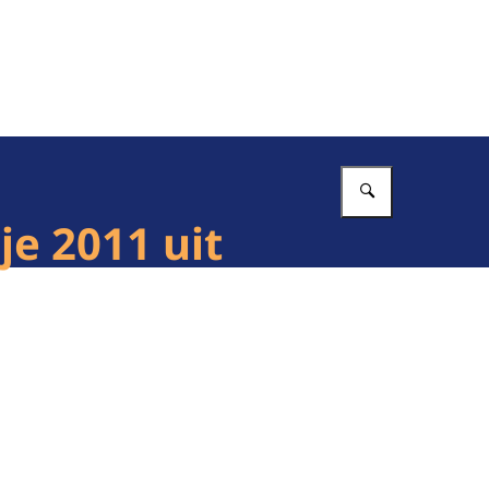
Vul in wat 
je 2011 uit