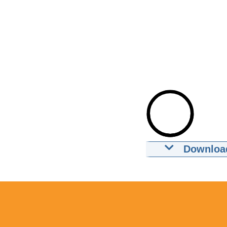
Downloa
Prinses Max
17-05-2011
02
Downloa
Ondertiteli