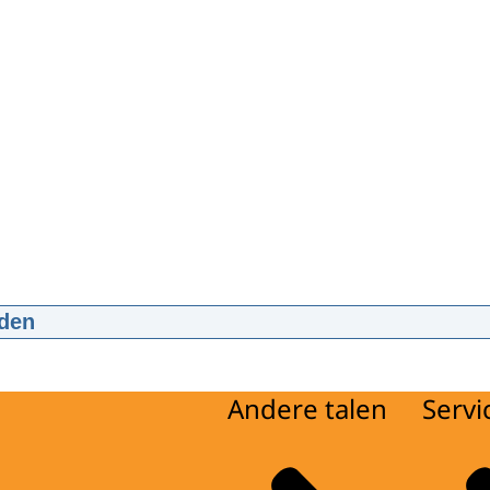
den
ima reikt Appeltjes van Oranje 2011 uit
:25
mp4
21.1 MB
Andere talen
Servi
d
ng