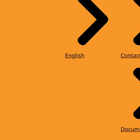
d
ijving
d
English
Contac
Docum