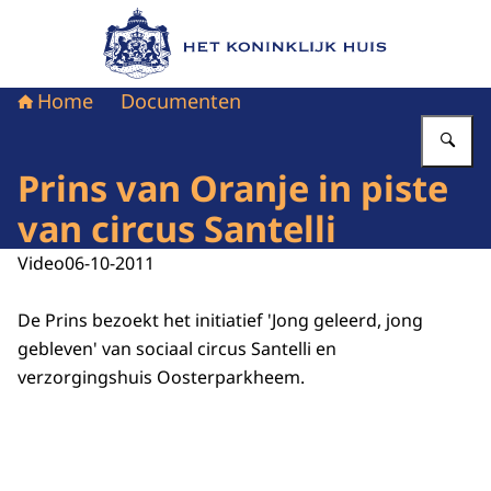
Naar de homepage van Het Koninklijk Huis
Home
Documenten
Vu
Prins van Oranje in piste
van circus Santelli
Video
06-10-2011
De Prins bezoekt het initiatief 'Jong geleerd, jong
gebleven' van sociaal circus Santelli en
verzorgingshuis Oosterparkheem.