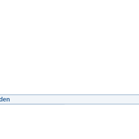
den
ima opent CliniClowns College
:12
mp4
18.3 MB
d