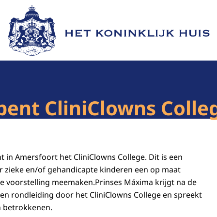
Naar de homepage van Het Koninklijk Huis
ent CliniClowns Colle
 in Amersfoort het CliniClowns College. Dit is een
ar zieke en/of gehandicapte kinderen een op maat
e voorstelling meemaken.Prinses Máxima krijgt na de
n rondleiding door het CliniClowns College en spreekt
 betrokkenen.