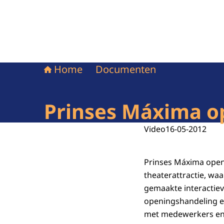
Home
Documenten
Prinses Máxima op
Video
16-05-2012
Prinses Máxima opent
theaterattractie, wa
gemaakte interactiev
openingshandeling ee
met medewerkers en