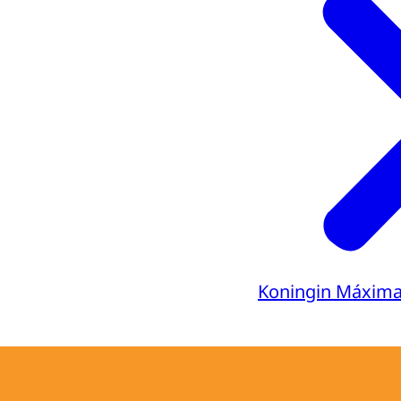
Ondertiteli
srt
Downloa
Audiobeschr
mp3
Downloa
Koningin Máxim