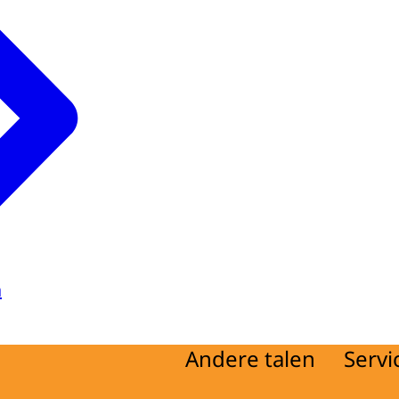
ng
d
ijving
d
a
Andere talen
Servi