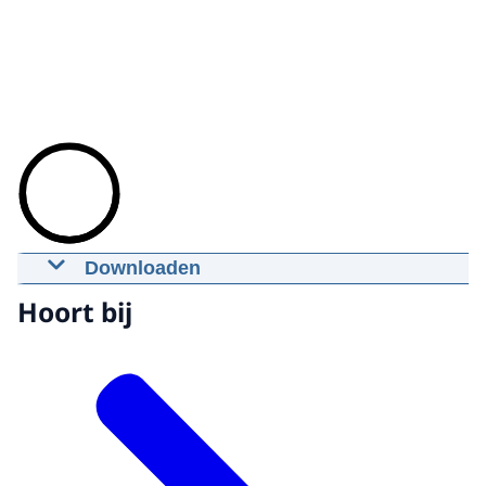
Downloaden
Prins van Oranje ontmoet
Hoort bij
Jeugdwaterschapsbestuur
11-09-2012
02:18
mp4
13.8 MB
Download
Ondertiteling
srt