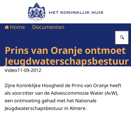
Naar de homepage van Het Koninklijk Huis
Home
Documenten
V
Prins van Oranje ontmoet
Jeugdwaterschapsbestuur
Video
11-09-2012
Zijne Koninklijke Hoogheid de Prins van Oranje heeft
als voorzitter van de Adviescommissie Water (AcW),
een ontmoeting gehad met het Nationale
Jeugdwaterschapsbestuur in Almere.