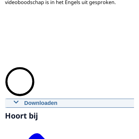
videoboodschap is in het Engels uit gesproken.
Downloaden
Videoboodschap van Prinses Máxima
Hoort bij
en minister Verhagen op de European
SME Week Summit
17-10-2012
05:52
mp4
51.5 MB