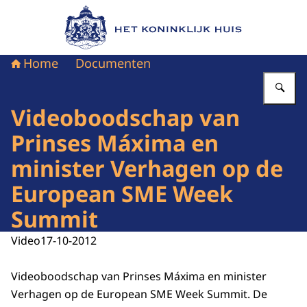
Naar de homepage van Het Koninklijk Huis
Home
Documenten
Vu
Videoboodschap van
Prinses Máxima en
minister Verhagen op de
European SME Week
Summit
Video
17-10-2012
Videoboodschap van Prinses Máxima en minister
Verhagen op de European SME Week Summit. De