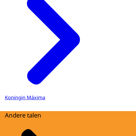
Download
Ondertiteling
srt
Download
Audiobeschrijving
mp3
Download
Koningin Máxima
Andere talen