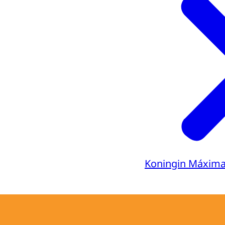
Ondertiteli
srt
Downloa
Koningin Máxim