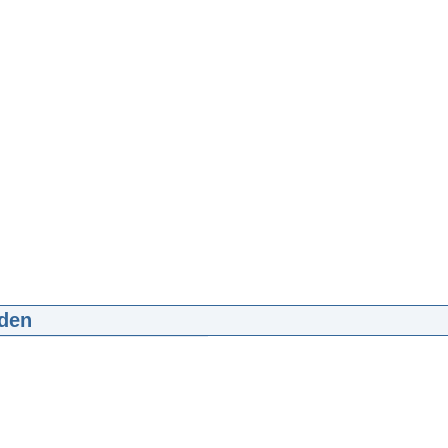
den
zoekt initiatief Ondernemend Jong!
:28
mp4
7.3 MB
d