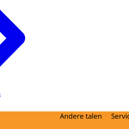
ng
d
a
Andere talen
Servi