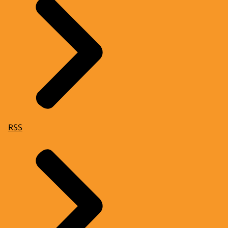
(De Koningin zwaait en loopt naar de deur
van de hal.)
GEROEZEMOES
VOICE-OVER: In de Drentse Veenkoloniën
zullen windmolens worden geplaatst.
Dit houdt de initiatiefnemers en bewoners
erg bezig.
RSS
Het koninklijk paar spreekt met een aantal
betrokkenen over dit onderwerp.
(Een)
MAN: Nee, maar als je het hier ziet alsof het
van boven komt...
VOICE-OVER: Het streekbezoek eindigt op