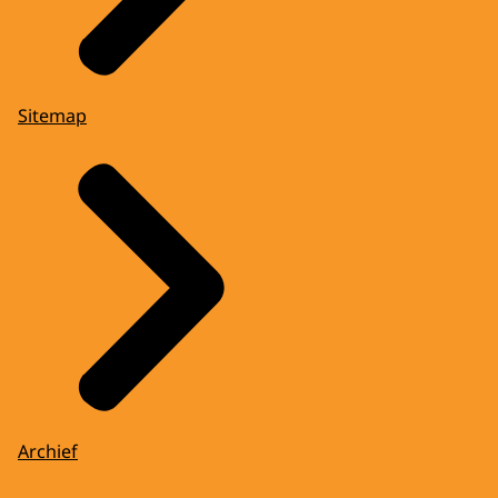
Stenden Hogeschool in Emmen.
(Het koninklijk paar gaat met anderen de
school in.)
Sitemap
Nationale en internationale studenten
kiezen hier voor studies op het gebied van
toerisme, duurzame logistiek en handel.
RUBEN FOKKE: Mensen kiezen voor
Stenden Hogeschool omdat het kleinschalig
is en omdat ze een tweejarige hbo
aanbieden.
En ze hebben heel veel uitwisselingen. Ze
hebben een aantal scholen in Qatar, dacht
ik, in Afrika hebben ze een school en in
Thailand hebben ze een school.
Archief
Dus daar komen ook heel veel