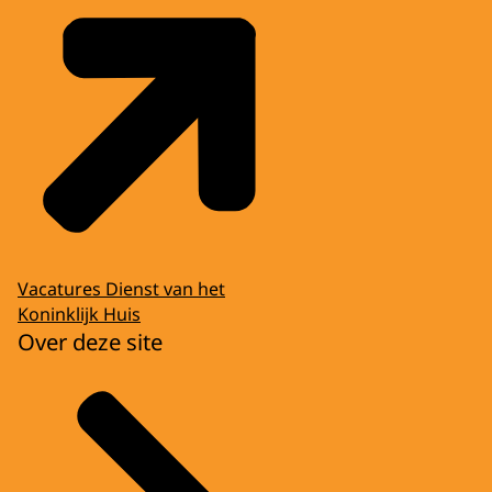
uitwisselingsstudenten van.
Hier uit Stenden gaan er ook heel veel van
naartoe en we krijgen er hier ook heel veel.
Dus het is wel een beetje een multiculturele
school, moet ik eigenlijk zeggen.
Ik denk dat deze regio wel wat opleving
mag gebruiken.
(Koningin Máxima zwaait bij de achterdeur
Vacatures Dienst van het
van een donkere auto. De koning loopt
Koninklijk Huis
achter de auto langs naar de andere deur
Over deze site
en zwaait ook. Het Nederlandse
wapenschild op een blauwe achtergrond.
Beeldtekst: Dit was een productie van de
Rijksoverheid.)
OPGEWEKTE MUZIEK EN GEJUICH