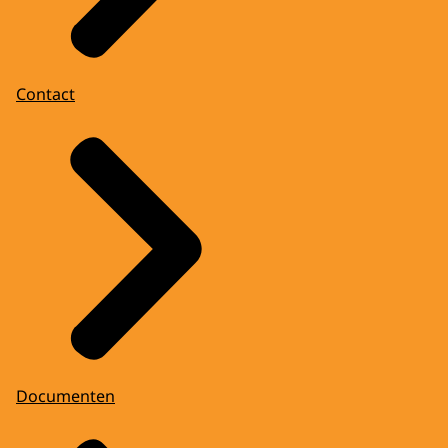
Stadskanaal.
Hier worden mensen begeleid met een
afstand tot de arbeidsmarkt.
Contact
GEROEZEMOES
(De Koning en Koningin lopen een grote hal
binnen.)
DIRECTEUR MUG: Wat vooral heel
belangrijk is we hebben een problematiek
in Oost-Groningen dat we aan de ene kant
een te grote onderkant van de
arbeidsmarkt hebben en aan de andere
kant een te ijle arbeidsmarkt om al die
mensen op te nemen. En dan geeft zo'n
koninklijk bezoek net even een boost en zet
Documenten
het nog wat meer in de belangstelling en
dat hebben we nodig.