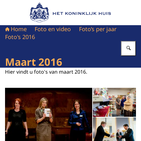
Naar de homepage van Het Koninklijk Huis
Home
Foto en video
Foto’s per jaar
Foto's 2016
Vu
Maart 2016
Hier vindt u foto's van maart 2016.
Open de galerij in vergrot
Op
Op
©