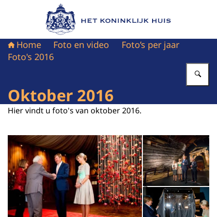
Naar de homepage van Het Koninklijk Huis
Home
Foto en video
Foto’s per jaar
Foto's 2016
Vu
Oktober 2016
Hier vindt u foto's van oktober 2016.
Open de galerij in vergrot
Op
Op
©