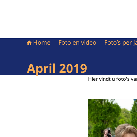
Home
Foto en video
Foto’s per j
April 2019
Hier vindt u foto's va