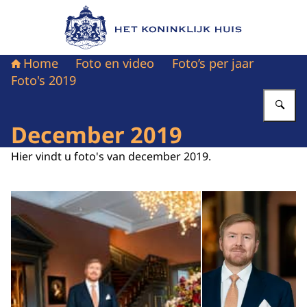
Naar de homepage van Het Koninklijk Huis
Home
Foto en video
Foto’s per jaar
Foto's 2019
Vu
December 2019
Hier vindt u foto's van december 2019.
Open de galerij in vergrot
Op