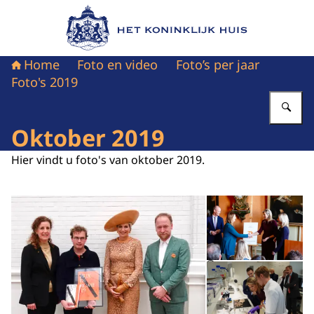
Naar de homepage van Het Koninklijk Huis
Home
Foto en video
Foto’s per jaar
Foto's 2019
Vu
Oktober 2019
Hier vindt u foto's van oktober 2019.
Open de galerij in vergrot
Op
Op
©