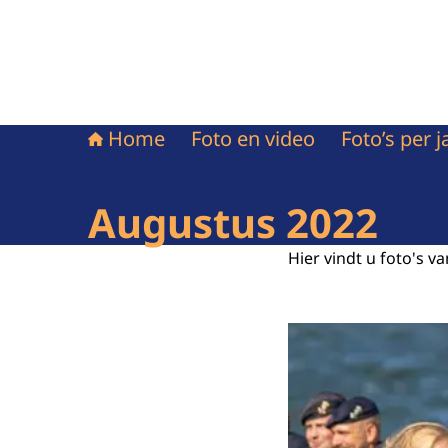
Home
Foto en video
Foto’s per j
Augustus 2022
Hier vindt u foto's v