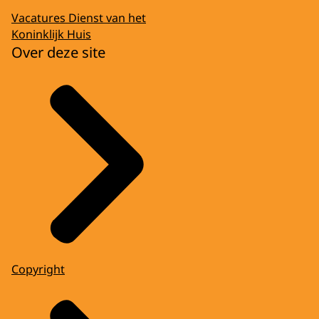
Vacatures Dienst van het
Koninklijk Huis
Over deze site
Copyright