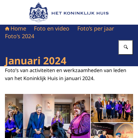
Naar de homepage van Het Koninklijk Huis
Home
Foto en video
Foto’s per jaar
Foto's 2024
Vu
Januari 2024
Foto’s van activiteiten en werkzaamheden van leden
van het Koninklijk Huis in januari 2024.
Open de galerij in vergrot
Op
Op
©