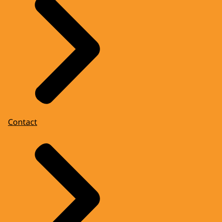
Contact