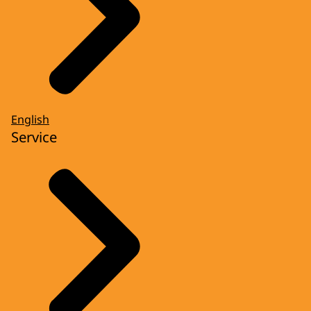
English
Service