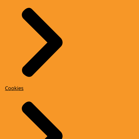
Cookies