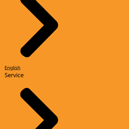
English
Service