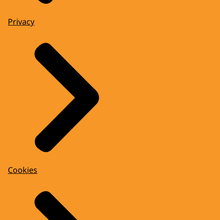
Privacy
Cookies