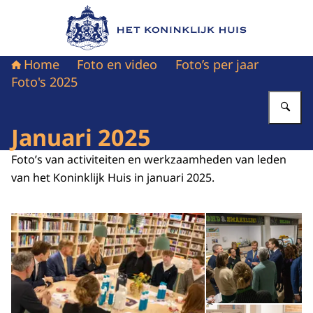
Naar de homepage van Het Koninklijk Huis
Home
Foto en video
Foto’s per jaar
Foto's 2025
Vu
Januari 2025
Foto’s van activiteiten en werkzaamheden van leden
van het Koninklijk Huis in januari 2025.
Open de galerij in vergrot
Op
Op
©