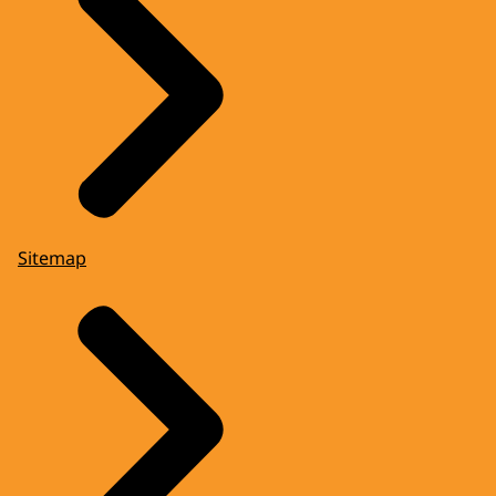
Sitemap