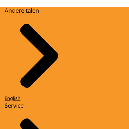
Andere talen
English
Service