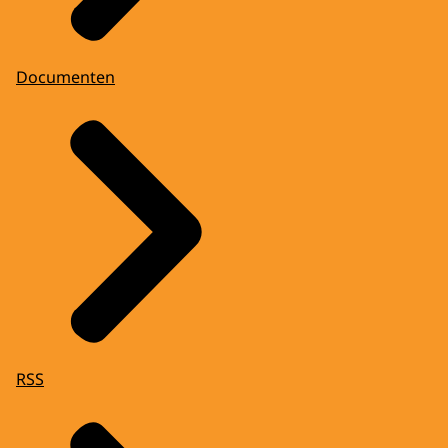
Documenten
RSS