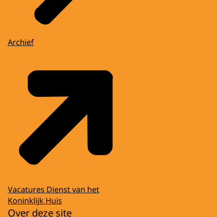
Archief
Vacatures Dienst van het
Koninklijk Huis
Over deze site