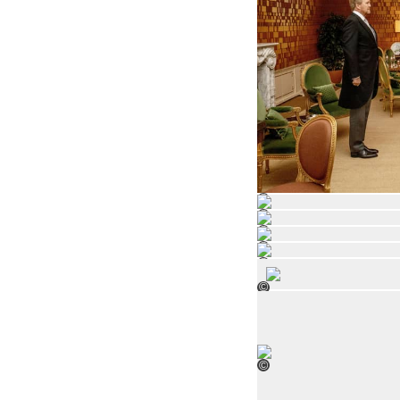
©
©
©
©
©
©
©