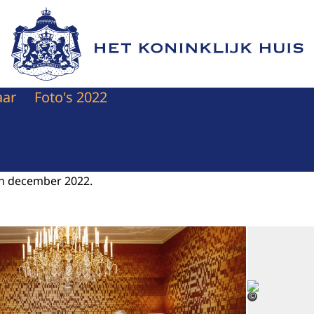
Naar de homepage van Het Koninklijk Huis
aar
Foto's 2022
van december 2022.
Open de galerij 
©