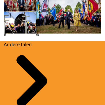
Open de galerij in vergrote weergave
©
©
©
Andere talen