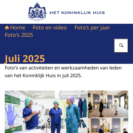
Naar de homepage van Het Koninklijk Huis
Home
Foto en video
Foto’s per jaar
Foto's 2025
Vu
Juli 2025
Foto’s van activiteiten en werkzaamheden van leden
van het Koninklijk Huis in juli 2025.
Open de galerij in vergrot
Op
Op
©