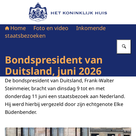
Naar de homepage van Het Koninklijk Huis
Home
Foto en video
Inkomende
staatsbezoeken
Vu
Bondspresident van
Duitsland, juni 2026
De bondspresident van Duitsland, Frank-Walter
Steinmeier, bracht van dinsdag 9 tot en met
donderdag 11 juni een staatsbezoek aan Nederland.
Hij werd hierbij vergezeld door zijn echtgenote Elke
Büdenbender.
Open de galerij in vergrot
Op