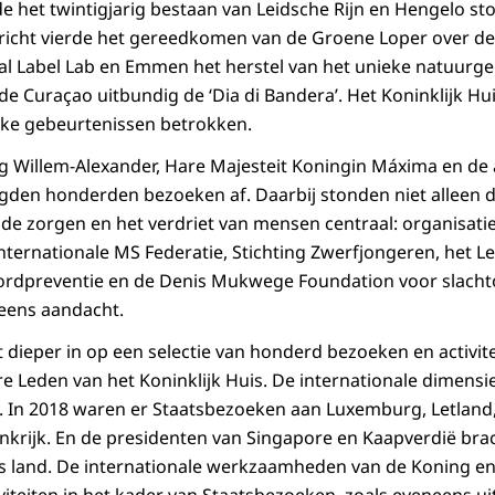
de het twintigjarig bestaan van Leidsche Rijn en Hengelo stond
richt vierde het gereedkomen van de Groene Loper over de
al Label Lab en Emmen het herstel van het unieke natuurg
erde Curaçao uitbundig de ‘Dia di Bandera’. Het Koninklijk Hu
ijke gebeurtenissen betrokken.
ng Willem-Alexander, Hare Majesteit Koningin Máxima en de
legden honderden bezoeken af. Daarbij stonden niet alleen 
 de zorgen en het verdriet van mensen centraal: organisatie
nternationale MS Federatie, Stichting Zwerfjongeren, het Le
ordpreventie en de Denis Mukwege Foundation voor slachto
eens aandacht.
t dieper in op een selectie van honderd bezoeken en activit
e Leden van het Koninklijk Huis. De internationale dimens
. In 2018 waren er Staatsbezoeken aan Luxemburg, Letland,
nkrijk. En de presidenten van Singapore en Kaapverdië bra
s land. De internationale werkzaamheden van de Koning e
iteiten in het kader van Staatsbezoeken, zoals eveneens uit