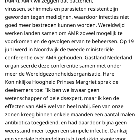
(AMR). AMR wil zeggen dat bacteriën,
virussen, schimmels en parasieten resistent zijn
geworden tegen medicijnen, waardoor infecties niet
goed meer bestreden kunnen worden. Wereldwijd
werken landen samen om AMR zoveel mogelijk te
voorkomen en de gevolgen ervan te beheersen. Op 19
juni werd in Noordwijk de tweede ministeriële
conferentie over AMR gehouden. Gastland Nederland
organiseerde deze conferentie samen met onder
meer de Wereldgezondheidsorganisatie. Hare
Koninklijke Hoogheid Prinses Margriet sprak de
deelnemers toe: “Ik ben weliswaar geen
wetenschapper of beleidsexpert, maar ik ken de
effecten van AMR wel van heel nabij. Een van onze
zonen kreeg binnen enkele maanden een aantal malen
antibiotica toegediend, en had daardoor bijna geen
weerstand meer tegen een simpele infectie. Dankzij
een speciale behandeling is hij gelukkig stapje voor