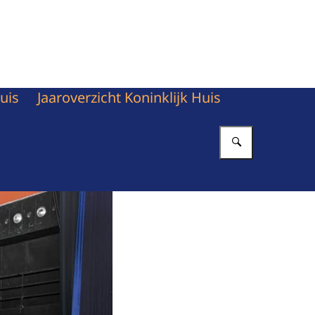
uis
Jaaroverzicht Koninklijk Huis
Vul in wat 