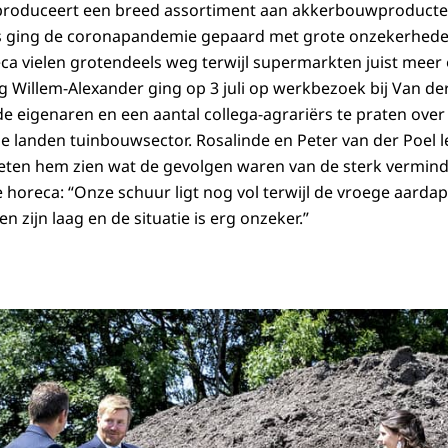
produceert een breed assortiment aan akkerbouwproducte
rs ging de coronapandemie gepaard met grote onzekerheden
ca vielen grotendeels weg terwijl supermarkten juist meer
ng Willem-Alexander ging op 3 juli op werkbezoek bij Van de
eigenaren en een aantal collega-agrariërs te praten over
e landen tuinbouwsector. Rosalinde en Peter van der Poel
lieten hem zien wat de gevolgen waren van de sterk vermin
 horeca: “Onze schuur ligt nog vol terwijl de vroege aardap
en zijn laag en de situatie is erg onzeker.”
 in gespek met een gezin.