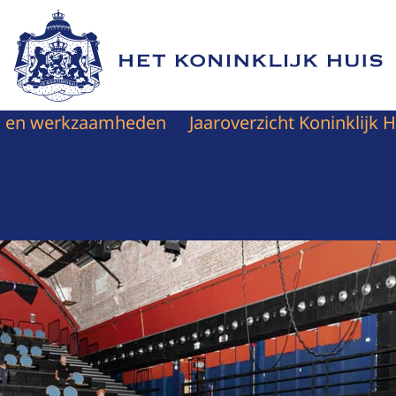
Naar de homepage van Het Koninklijk Huis
en en werkzaamheden
Jaaroverzicht Koninklijk H
rzaal met weinig bezoekers die veel afstand houden.