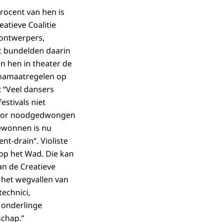
rocent van hen is
atieve Coalitie
 ontwerpers,
t bundelden daarin
n hen in theater de
onamaatregelen op
: “Veel dansers
stivals niet
ector noodgedwongen
gewonnen is nu
nt-drain”. Violiste
op het Wad. Die kan
an de Creatieve
 het wegvallen van
technici,
 onderlinge
schap.”