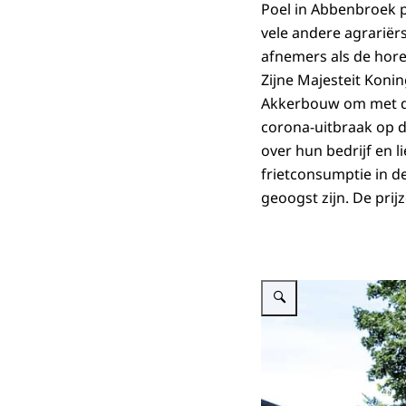
Poel in Abbenbroek 
vele andere agrarië
afnemers als de hore
Zijne Majesteit Koni
Akkerbouw om met de 
corona-uitbraak op d
over hun bedrijf en 
frietconsumptie in de
geoogst zijn. De prijz
Vergroot afbeelding Koning