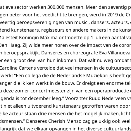
reatieve sector werken 300.000 mensen. Meer dan zeventig p
en beter voor het voetlicht te brengen, werd in 2019 de Cre
veertig beroepsverenigingen van musici, dansers, acteurs,
ldend kunstenaars, regisseurs en andere makers in de kuns
ajesteit Koningin Máxima ontmoette op 1 juli een aantal va
Den Haag. Zij wilde meer horen over de impact van de cor
en beroepspraktijk. Danseres en choreografe Eva Villanueva
r een groot deel van hun inkomen. Dat valt nu weg omdat fe
Caroline Cartens vertelde dat veel mensen in de cultuurs
werk: “Een collega die de Nederlandse Muziekprijs heeft 
nger die ik ken werkt in de bouw. Er dreigt een enorme tale
u deze zomer concertmeester zijn van een operaproductie 
agenda is tot december leeg.” Voorzitter Ruud Nederveen v
at niet alleen uitvoerend kunstenaars getroffen waren door
lke acteur staan drie mensen die het mogelijk maken, licht
dsmensen.” Danseres Cherish Menzo zag gelukkig ook veel
 belangrijk dat we elkaar opvangen in het diverse cultuurland