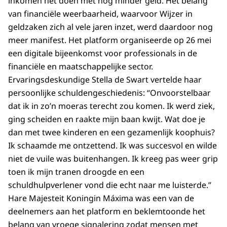
inkomen het doen met nóg minder geld. Het belang
van financiële weerbaarheid, waarvoor Wijzer in
geldzaken zich al vele jaren inzet, werd daardoor nog
meer manifest. Het platform organiseerde op 26 mei
een digitale bijeenkomst voor professionals in de
financiële en maatschappelijke sector.
Ervaringsdeskundige Stella de Swart vertelde haar
persoonlijke schuldengeschiedenis: “Onvoorstelbaar
dat ik in zo’n moeras terecht zou komen. Ik werd ziek,
ging scheiden en raakte mijn baan kwijt. Wat doe je
dan met twee kinderen en een gezamenlijk koophuis?
Ik schaamde me ontzettend. Ik was succesvol en wilde
niet de vuile was buitenhangen. Ik kreeg pas weer grip
toen ik mijn tranen droogde en een
schuldhulpverlener vond die echt naar me luisterde.”
Hare Majesteit Koningin Máxima was een van de
deelnemers aan het platform en beklemtoonde het
belang van vroege signalering zodat mensen met