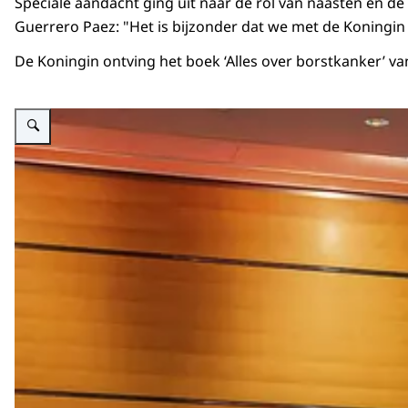
Speciale aandacht ging uit naar de rol van naasten en de
Guerrero Paez: "Het is bijzonder dat we met de Koningin 
De Koningin ontving het boek ‘Alles over borstkanker’ v
Vergroot afbeelding Koningin bij jubileumcongres ‘70 jaar SER'