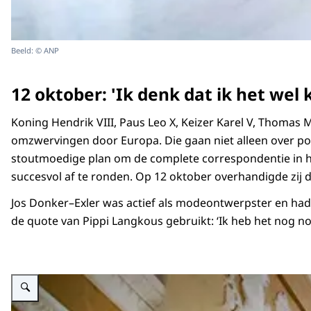
Beeld: © ANP
12 oktober: 'Ik denk dat ik het wel 
Koning Hendrik VIII, Paus Leo X, Keizer Karel V, Thomas M
omzwervingen door Europa. Die gaan niet alleen over polit
stoutmoedige plan om de complete correspondentie in het 
succesvol af te ronden. Op 12 oktober overhandigde zij 
Jos Donker–Exler was actief als modeontwerpster en had g
de quote van Pippi Langkous gebruikt: ‘Ik heb het nog noo
Vergroot afbeelding Mensen luisteren naar spreker in zaal.