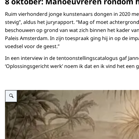
8 oktober: Manoeuvreren rondom he
Ruim vierhonderd jonge kunstenaars dongen in 2020 mee naa
stevig”, aldus het juryrapport. “Mag of moet achtergrond
beschouwen op grond van wat zich binnen het kader van he
Paleis Amsterdam. In zijn toespraak ging hij in op de im
voedsel voor de geest.”
In een interview in de tentoonstellingscatalogus gaf Jan
‘Oplossingsgericht werk’ noem ik dat en ik vind het een 
Vergroot afbeelding Koningin videobelt via tablet