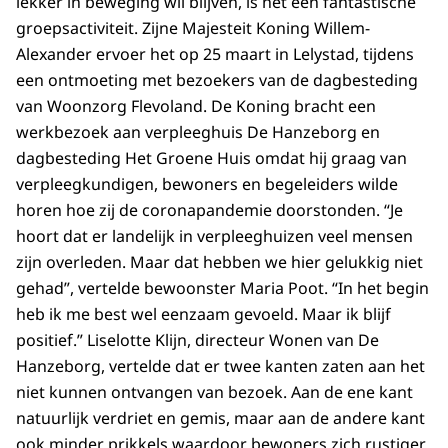
lekker in beweging wil blijven, is het een fantastische
groepsactiviteit. Zijne Majesteit Koning Willem-
Alexander ervoer het op 25 maart in Lelystad, tijdens
een ontmoeting met bezoekers van de dagbesteding
van Woonzorg Flevoland. De Koning bracht een
werkbezoek aan verpleeghuis De Hanzeborg en
dagbesteding Het Groene Huis omdat hij graag van
verpleegkundigen, bewoners en begeleiders wilde
horen hoe zij de coronapandemie doorstonden. “Je
hoort dat er landelijk in verpleeghuizen veel mensen
zijn overleden. Maar dat hebben we hier gelukkig niet
gehad”, vertelde bewoonster Maria Poot. “In het begin
heb ik me best wel eenzaam gevoeld. Maar ik blijf
positief.” Liselotte Klijn, directeur Wonen van De
Hanzeborg, vertelde dat er twee kanten zaten aan het
niet kunnen ontvangen van bezoek. Aan de ene kant
natuurlijk verdriet en gemis, maar aan de andere kant
ook minder prikkels waardoor bewoners zich rustiger