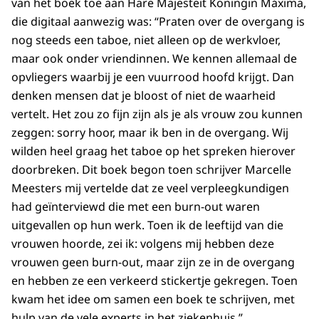
van het boek toe aan Hare Majesteit Koningin Máxima,
die digitaal aanwezig was: “Praten over de overgang is
nog steeds een taboe, niet alleen op de werkvloer,
maar ook onder vriendinnen. We kennen allemaal de
opvliegers waarbij je een vuurrood hoofd krijgt. Dan
denken mensen dat je bloost of niet de waarheid
vertelt. Het zou zo fijn zijn als je als vrouw zou kunnen
zeggen: sorry hoor, maar ik ben in de overgang. Wij
wilden heel graag het taboe op het spreken hierover
doorbreken. Dit boek begon toen schrijver Marcelle
Meesters mij vertelde dat ze veel verpleegkundigen
had geïnterviewd die met een burn-out waren
uitgevallen op hun werk. Toen ik de leeftijd van die
vrouwen hoorde, zei ik: volgens mij hebben deze
vrouwen geen burn-out, maar zijn ze in de overgang
en hebben ze een verkeerd stickertje gekregen. Toen
kwam het idee om samen een boek te schrijven, met
hulp van de vele experts in het ziekenhuis.”