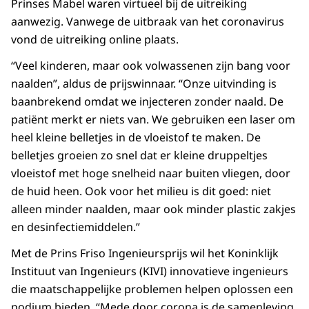
Prinses Mabel waren virtueel bij de uitreiking
aanwezig. Vanwege de uitbraak van het coronavirus
vond de uitreiking online plaats.
“Veel kinderen, maar ook volwassenen zijn bang voor
naalden”, aldus de prijswinnaar. “Onze uitvinding is
baanbrekend omdat we injecteren zonder naald. De
patiënt merkt er niets van. We gebruiken een
laser
om
heel kleine belletjes in de vloeistof te maken. De
belletjes groeien zo snel dat er kleine druppeltjes
vloeistof met hoge snelheid naar buiten vliegen, door
de huid heen. Ook voor het milieu is dit goed: niet
alleen minder naalden, maar ook minder plastic zakjes
en desinfectiemiddelen.”
Met de Prins Friso Ingenieursprijs wil het Koninklijk
Instituut van Ingenieurs (KIVI) innovatieve ingenieurs
die maatschappelijke problemen helpen oplossen een
podium bieden. “Mede door corona is de samenleving