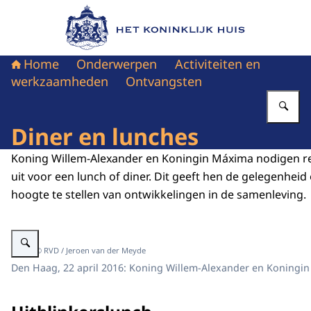
Naar de homepage van Het Koninklijk Huis
Home
Onderwerpen
Activiteiten en
werkzaamheden
Ontvangsten
Vu
Diner en lunches
Koning Willem-Alexander en Koningin Máxima nodigen r
uit voor een lunch of diner. Dit geeft hen de gelegenheid
hoogte te stellen van ontwikkelingen in de samenleving.
Vergroot afbeelding ""
Beeld: © RVD / Jeroen van der Meyde
Den Haag, 22 april 2016: Koning Willem-Alexander en Koningi