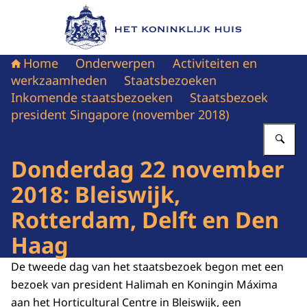
Naar de homepage van Het Koninklijk Huis
Home
Onderwerpen
Activiteiten en
werkzaamheden
Staatsbezoeken
Inkomende staatsbezoeken
Staatsbezoek
president Singapore (november 2018)
Vu
Donderdag 22 november
2018: Bleiswijk,
Rotterdam, Delft en Den
Haag
De tweede dag van het staatsbezoek begon met een
bezoek van president Halimah en Koningin Máxima
aan het Horticultural Centre in Bleiswijk, een